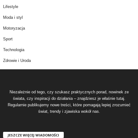
Lifestyle
Moda i styl
Motoryzacja
Sport
Technologia
Zdrowie i Uroda
Niezależnie od tego, czy szukasz praktycznych porad, nowinek ze
świata, czy inspiracji do działania – znajdziesz je właśnie tutaj.
Regularnie publikujemy nowe treści, które pomagają lepiej zrozumieć
świat, trendy i zjawiska wokół nas.
JESZCZE WIĘCEJ WIADOMOŚCI