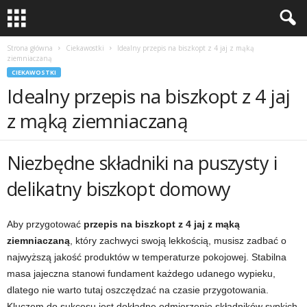
Strona główna
Ciekawostki
Idealny przepis na biszkopt z 4 jaj z mąką
ziemniaczaną
CIEKAWOSTKI
Idealny przepis na biszkopt z 4 jaj
z mąką ziemniaczaną
Niezbędne składniki na puszysty i
delikatny biszkopt domowy
Aby przygotować
przepis na biszkopt z 4 jaj z mąką
ziemniaczaną
, który zachwyci swoją lekkością, musisz zadbać o
najwyższą jakość produktów w temperaturze pokojowej. Stabilna
masa jajeczna stanowi fundament każdego udanego wypieku,
dlatego nie warto tutaj oszczędzać na czasie przygotowania.
Kluczem do sukcesu jest dokładne odmierzenie składników sypkich,