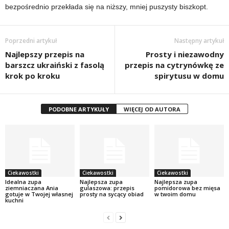
bezpośrednio przekłada się na niższy, mniej puszysty biszkopt.
Poprzedni artykuł
Następny artykuł
Najlepszy przepis na
Prosty i niezawodny
barszcz ukraiński z fasolą
przepis na cytrynówkę ze
krok po kroku
spirytusu w domu
PODOBNE ARTYKUŁY
WIĘCEJ OD AUTORA
Ciekawostki
Ciekawostki
Ciekawostki
Idealna zupa
Najlepsza zupa
Najlepsza zupa
ziemniaczana Ania
gulaszowa: przepis
pomidorowa bez mięsa
gotuje w Twojej własnej
prosty na sycący obiad
w twoim domu
kuchni