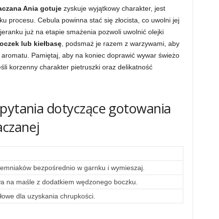
aczana Ania gotuje
zyskuje wyjątkowy charakter, jest
procesu. Cebula powinna stać się złocista, co uwolni jej
eranku już na etapie smażenia pozwoli uwolnić olejki
oczek lub kiełbasę
, podsmaż je razem z warzywami, aby
 aromatu. Pamiętaj, aby na koniec doprawić wywar świeżo
śli korzenny charakter pietruszki oraz delikatność
 pytania dotyczące gotowania
aczanej
iemniaków bezpośrednio w garnku i wymieszaj.
 na maśle z dodatkiem wędzonego boczku.
ołowe dla uzyskania chrupkości.