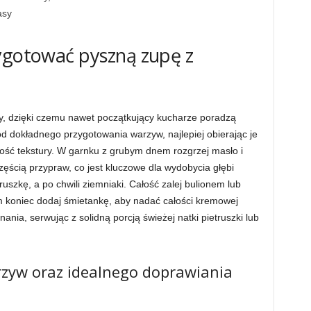
asy
zygotować pyszną zupę z
ny, dzięki czemu nawet początkujący kucharze poradzą
od dokładnego przygotowania warzyw, najlepiej obierając je
ność tekstury. W garnku z grubym dnem rozgrzej masło i
zęścią przypraw, co jest kluczowe dla wydobycia głębi
szkę, a po chwili ziemniaki. Całość zalej bulionem lub
m koniec dodaj śmietankę, aby nadać całości kremowej
nia, serwując z solidną porcją świeżej natki pietruszki lub
zyw oraz idealnego doprawiania