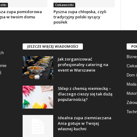
stki
Ciekawostki
sza zupa pomidorowa
Pyszna zupa chłopska, czyli
ęsa w twoim domu
tradycyjny polski sycący
posiłek
JESZCZE WIĘCEJ WIADOMOŚCI
PO
ch
Bizne
Jak zorganizować
profesjonalny catering na
rnie
Cieka
event w Warszawie
j
Dom i
Moda 
Sklep z chemią niemiecką –
dlaczego cieszy się tak dużą
Motor
popularnością?
Zdrow
Techn
Idealna zupa ziemniaczana
Ania gotuje w Twojej
własnej kuchni