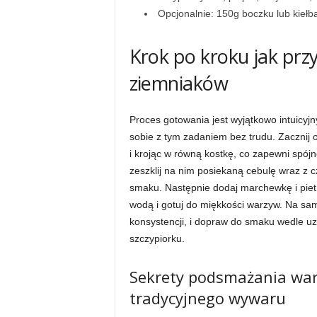
Opcjonalnie: 150g boczku lub kiełb
Krok po kroku jak pr
ziemniaków
Proces gotowania jest wyjątkowo intuicyj
sobie z tym zadaniem bez trudu. Zacznij 
i krojąc w równą kostkę, co zapewni spój
zeszklij na nim posiekaną cebulę wraz z c
smaku. Następnie dodaj marchewkę i pietru
wodą i gotuj do miękkości warzyw. Na sa
konsystencji, i dopraw do smaku wedle uzna
szczypiorku.
Sekrety podsmażania war
tradycyjnego wywaru