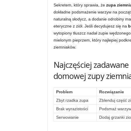
Sekretem, który sprawia, że
zupa ziemni
dokładne podsmażenie warzyw na początku 
naturalną słodycz, a dodanie odrobiny maj
eteryczne z ziół. Jeśli decydujesz się na
b
wytopiony tłuszcz nadał zupie wędzonego
mielonym pieprzem, który najlepiej podkre
ziemniaków.
Najczęściej zadawane
domowej zupy ziemni
Problem
Rozwiązanie
Zbyt rzadka zupa
Zblenduj część z
Brak wyrazistości
Podsmaż warzywa
Serwowanie
Dodaj grzanki zi