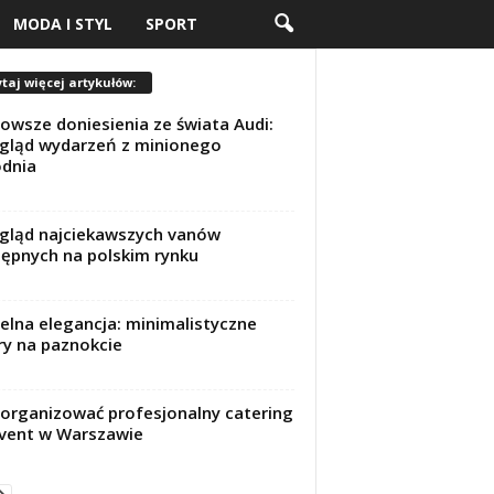
MODA I STYL
SPORT
taj więcej artykułów:
owsze doniesienia ze świata Audi:
gląd wydarzeń z minionego
dnia
gląd najciekawszych vanów
ępnych na polskim rynku
elna elegancja: minimalistyczne
y na paznokcie
zorganizować profesjonalny catering
vent w Warszawie