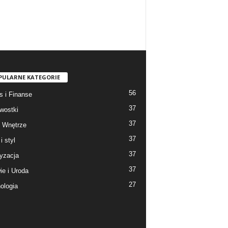
PULARNE KATEGORIE
56
s i Finanse
37
wostki
37
 Wnętrze
37
i styl
37
yzacja
37
ie i Uroda
27
ologia