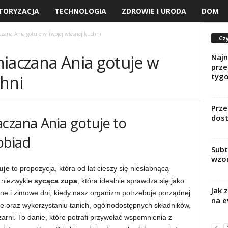
TORYZACJA
TECHNOLOGIA
ZDROWIE I URODA
DOM
zana Ania gotuje w Twojej własnej kuchni
Czy
niaczana Ania gotuje w
Najn
prze
tygo
chni
Prze
dost
czana Ania gotuje to
obiad
Subt
wzor
uje
to propozycja, która od lat cieszy się niesłabnącą
o niezwykle
sycąca zupa
, która idealnie sprawdza się jako
Jak 
nne i zimowe dni, kiedy nasz organizm potrzebuje porządnej
na e
ie oraz wykorzystaniu tanich, ogólnodostępnych składników,
żarni. To danie, które potrafi przywołać wspomnienia z