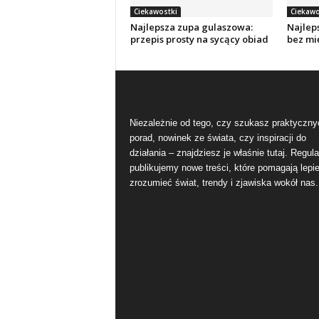
Ciekawostki
Ciekawo
Najlepsza zupa gulaszowa:
Najlep
przepis prosty na sycący obiad
bez mi
Niezależnie od tego, czy szukasz praktyczny
porad, nowinek ze świata, czy inspiracji do
działania – znajdziesz je właśnie tutaj. Regula
publikujemy nowe treści, które pomagają lepie
zrozumieć świat, trendy i zjawiska wokół nas.