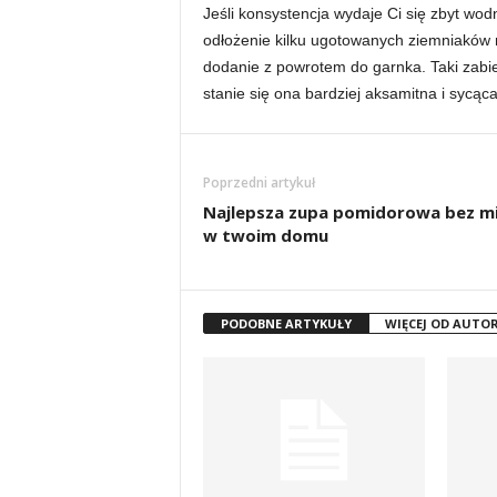
Jeśli konsystencja wydaje Ci się zbyt wod
odłożenie kilku ugotowanych ziemniaków n
dodanie z powrotem do garnka. Taki zabieg
stanie się ona bardziej aksamitna i sycąca
Poprzedni artykuł
Najlepsza zupa pomidorowa bez m
w twoim domu
PODOBNE ARTYKUŁY
WIĘCEJ OD AUTO