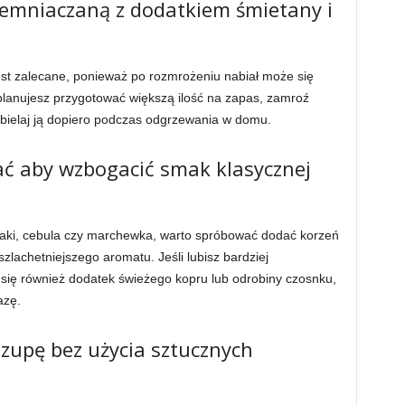
iemniaczaną z dodatkiem śmietany i
est zalecane, ponieważ po rozmrożeniu nabiał może się
 planujesz przygotować większą ilość na zapas, zamroź
abielaj ją dopiero podczas odgrzewania w domu.
ać aby wzbogacić smak klasycznej
aki, cebula czy marchewka, warto spróbować dodać korzeń
zlachetniejszego aromatu. Jeśli lubisz bardziej
się również dodatek świeżego kopru lub odrobiny czosnku,
azę.
 zupę bez użycia sztucznych