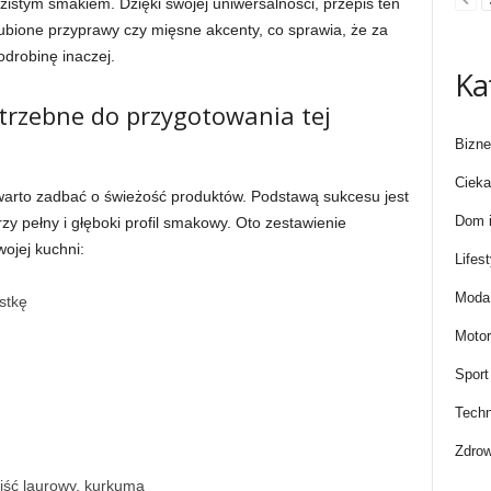
zistym smakiem. Dzięki swojej uniwersalności, przepis ten
bione przyprawy czy mięsne akcenty, co sprawia, że za
robinę inaczej.
Ka
trzebne do przygotowania tej
Bizne
Cieka
warto zadbać o świeżość produktów. Podstawą sukcesu jest
Dom i
zy pełny i głęboki profil smakowy. Oto zestawienie
ojej kuchni:
Lifest
Moda 
stkę
Motor
Sport
Techn
Zdrow
liść laurowy, kurkuma