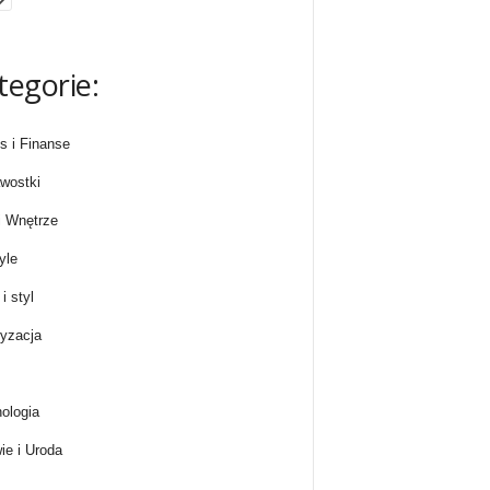
tegorie:
s i Finanse
wostki
 Wnętrze
yle
i styl
yzacja
ologia
ie i Uroda