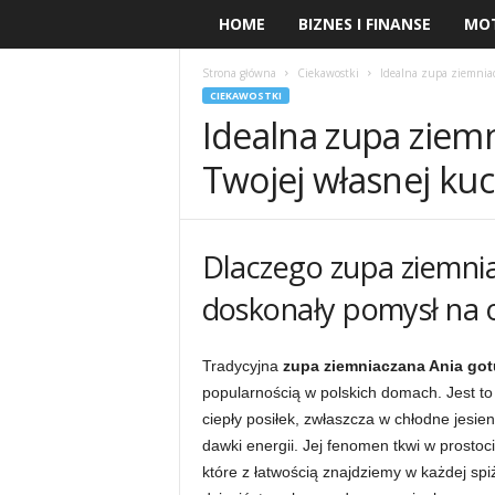
HOME
BIZNES I FINANSE
MO
Strona główna
Ciekawostki
Idealna zupa ziemniac
CIEKAWOSTKI
Idealna zupa ziem
Twojej własnej ku
Dlaczego zupa ziemnia
doskonały pomysł na 
Tradycyjna
zupa ziemniaczana Ania got
popularnością w polskich domach. Jest t
ciepły posiłek, zwłaszcza w chłodne jesie
dawki energii. Jej fenomen tkwi w prostoc
które z łatwością znajdziemy w każdej spi