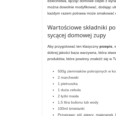
dzieciństwa, łącząc domowe ciepło z wyra
można dowolnie modyfikować, dodając ulu
każdym razem potrawa może smakować od
Wartościowe składniki po
sycącej domowej zupy
Aby przygotować ten klasyczny
przepis
, 
dobrej jakości baza warzywna, która stwor
produktów, które powinny znaleźć się w Tw
500g ziemniaków pokrojonych w ko
2 marchewki
1 pietruszka
1 duża cebula
2 łyżki masła
1,5 litra bulionu lub wody
100ml śmietanki
Przyprawy: sól, pieprz, majeranek, 