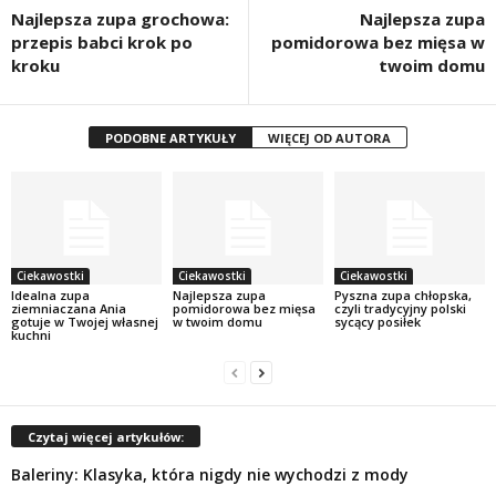
Najlepsza zupa grochowa:
Najlepsza zupa
przepis babci krok po
pomidorowa bez mięsa w
kroku
twoim domu
PODOBNE ARTYKUŁY
WIĘCEJ OD AUTORA
Ciekawostki
Ciekawostki
Ciekawostki
Idealna zupa
Najlepsza zupa
Pyszna zupa chłopska,
ziemniaczana Ania
pomidorowa bez mięsa
czyli tradycyjny polski
gotuje w Twojej własnej
w twoim domu
sycący posiłek
kuchni
Czytaj więcej artykułów:
Baleriny: Klasyka, która nigdy nie wychodzi z mody