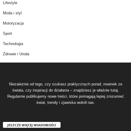
Lifestyle
Moda i styl
Motoryzacja
Sport
Technologia
Zdrowie i Uroda
Niezależnie od tego, czy szukasz praktycznych porad, nowinek ze
świata, czy inspiracji do działania – znajdziesz je właśnie tutaj.
Regularnie publikujemy nowe treści, które pomagają lepiej zrozumieć
świat, trendy i zjawiska wokół nas.
JESZCZE WIĘCEJ WIADOMOŚCI