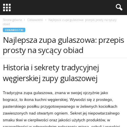
Strona główna
Ciekawostki
Najlepsza zupa gulaszowa: przepis prosty na sycący
obiad
CIEKAWOSTKI
Najlepsza zupa gulaszowa: przepis
prosty na sycący obiad
Historia i sekrety tradycyjnej
węgierskiej zupy gulaszowej
Tradycyjna zupa gulaszowa, znana w swojej ojczyźnie jako
bogracz, to ikona kuchni węgierskiej. Wywodzi się z prostego,
pasterskiego posiłku przygotowywanego w żeliwnych kociołkach
zawieszonych nad otwartym ogniem. Sekret jej niepowtarzalnego
smaku tkwi w cierpliwości oraz jakości użytych produktów, w
szczególności w odpowiednim połączeniu mięsa, cebuli i wysokiej