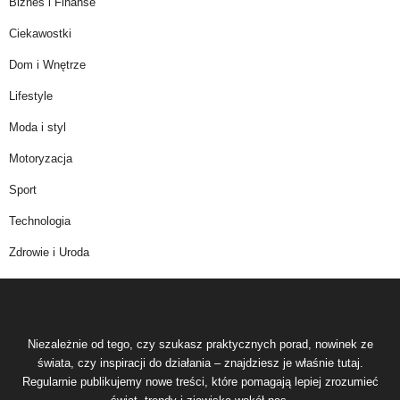
Biznes i Finanse
Ciekawostki
Dom i Wnętrze
Lifestyle
Moda i styl
Motoryzacja
Sport
Technologia
Zdrowie i Uroda
Niezależnie od tego, czy szukasz praktycznych porad, nowinek ze
świata, czy inspiracji do działania – znajdziesz je właśnie tutaj.
Regularnie publikujemy nowe treści, które pomagają lepiej zrozumieć