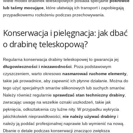
Wiele modeli drabinek teleskopowych posiada specjalne
pokrowce
lub taśmy mocujące
, które ułatwiają ich transport i zapobiegają
przypadkowemu rozłożeniu podczas przechowywania.
Konserwacja i pielęgnacja: jak dbać
o drabinę teleskopową?
Regularna konserwacja drabiny teleskopowej to gwarancja jej
długowieczności i niezawodności
. Poza podstawowym
czyszczeniem, warto okresowo
nasmarować ruchome elementy
,
takie jak prowadnice, aby zapewnić ich płynne działanie. Można do
tego użyć specjalnych smarów silikonowych lub suchych smarów.
Należy również regularnie
sprawdzać stan techniczny drabiny
,
zwracając uwagę na wszelkie oznaki uszkodzeń, takie jak
pęknięcia, odkształcenia czy luźne nity. W przypadku wykrycia
jakichkolwiek nieprawidłowości,
nie należy używać drabiny
i
należy ją poddać profesjonalnej naprawie lub wymienić na nową.
Dbanie o detale podczas konserwacji znacząco zwiększa