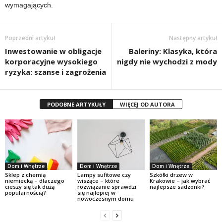
wymagających.
Poprzedni artykuł
Następny artykuł
Inwestowanie w obligacje
Baleriny: Klasyka, która
korporacyjne wysokiego
nigdy nie wychodzi z mody
ryzyka: szanse i zagrożenia
PODOBNE ARTYKUŁY
WIĘCEJ OD AUTORA
Dom i Wnętrze
Dom i Wnętrze
Dom i Wnętrze
Sklep z chemią
Lampy sufitowe czy
Szkółki drzew w
niemiecką – dlaczego
wiszące – które
Krakowie – jak wybrać
cieszy się tak dużą
rozwiązanie sprawdzi
najlepsze sadzonki?
popularnością?
się najlepiej w
nowoczesnym domu