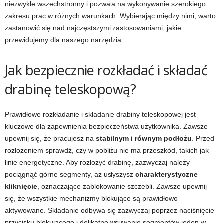
niezwykle wszechstronny i pozwala na wykonywanie szerokiego
zakresu prac w różnych warunkach. Wybierając między nimi, warto
zastanowić się nad najczęstszymi zastosowaniami, jakie
przewidujemy dla naszego narzędzia.
Jak bezpiecznie rozkładać i składać
drabinę teleskopową?
Prawidłowe rozkładanie i składanie drabiny teleskopowej jest
kluczowe dla zapewnienia bezpieczeństwa użytkownika. Zawsze
upewnij się, że pracujesz na
stabilnym i równym podłożu
. Przed
rozłożeniem sprawdź, czy w pobliżu nie ma przeszkód, takich jak
linie energetyczne. Aby rozłożyć drabinę, zazwyczaj należy
pociągnąć górne segmenty, aż usłyszysz
charakterystyczne
kliknięcie
, oznaczające zablokowanie szczebli. Zawsze upewnij
się, że wszystkie mechanizmy blokujące są prawidłowo
aktywowane. Składanie odbywa się zazwyczaj poprzez naciśnięcie
przycisku blokującego i delikatne wsuwanie segmentów jeden w