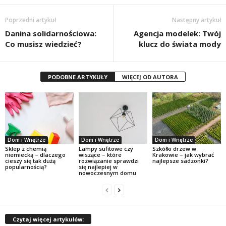
Poprzedni artykuł
Następny artykuł
Danina solidarnościowa:
Agencja modelek: Twój
Co musisz wiedzieć?
klucz do świata mody
PODOBNE ARTYKUŁY
WIĘCEJ OD AUTORA
Dom i Wnętrze
Dom i Wnętrze
Dom i Wnętrze
Sklep z chemią
Lampy sufitowe czy
Szkółki drzew w
niemiecką – dlaczego
wiszące – które
Krakowie – jak wybrać
cieszy się tak dużą
rozwiązanie sprawdzi
najlepsze sadzonki?
popularnością?
się najlepiej w
nowoczesnym domu
Czytaj więcej artykułów: