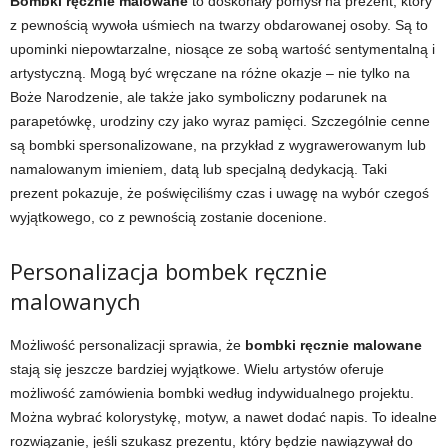
Bombki ręcznie malowane
to doskonały pomysł na prezent, który
z pewnością wywoła uśmiech na twarzy obdarowanej osoby. Są to
upominki niepowtarzalne, niosące ze sobą wartość sentymentalną i
artystyczną. Mogą być wręczane na różne okazje – nie tylko na
Boże Narodzenie, ale także jako symboliczny podarunek na
parapetówkę, urodziny czy jako wyraz pamięci. Szczególnie cenne
są bombki spersonalizowane, na przykład z wygrawerowanym lub
namalowanym imieniem, datą lub specjalną dedykacją. Taki
prezent pokazuje, że poświęciliśmy czas i uwagę na wybór czegoś
wyjątkowego, co z pewnością zostanie docenione.
Personalizacja bombek ręcznie
malowanych
Możliwość personalizacji sprawia, że
bombki ręcznie malowane
stają się jeszcze bardziej wyjątkowe. Wielu artystów oferuje
możliwość zamówienia bombki według indywidualnego projektu.
Można wybrać kolorystykę, motyw, a nawet dodać napis. To idealne
rozwiązanie, jeśli szukasz prezentu, który będzie nawiązywał do