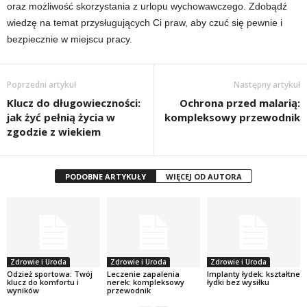
oraz możliwość skorzystania z urlopu wychowawczego. Zdobądź
wiedzę na temat przysługujących Ci praw, aby czuć się pewnie i
bezpiecznie w miejscu pracy.
Poprzedni artykuł
Następny artykuł
Klucz do długowieczności:
Ochrona przed malarią:
jak żyć pełnią życia w
kompleksowy przewodnik
zgodzie z wiekiem
PODOBNE ARTYKUŁY
WIĘCEJ OD AUTORA
Zdrowie i Uroda
Zdrowie i Uroda
Zdrowie i Uroda
Odzież sportowa: Twój
Leczenie zapalenia
Implanty łydek: kształtne
klucz do komfortu i
nerek: kompleksowy
łydki bez wysiłku
wyników
przewodnik