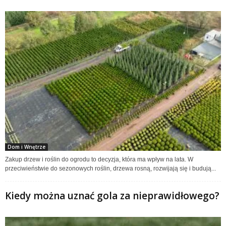
Dom i Wnętrze
Zakup drzew i roślin do ogrodu to decyzja, która ma wpływ na lata. W
przeciwieństwie do sezonowych roślin, drzewa rosną, rozwijają się i budują...
Kiedy można uznać gola za nieprawidłowego?