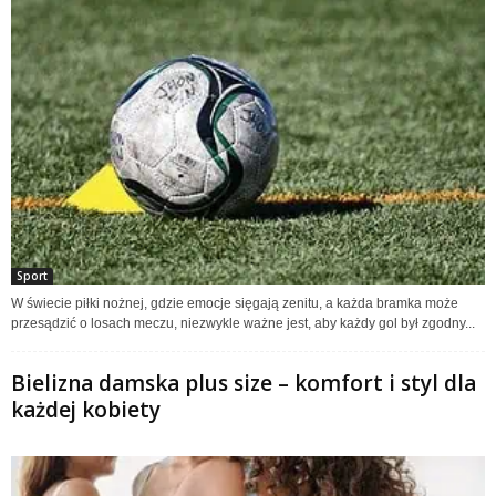
Sport
W świecie piłki nożnej, gdzie emocje sięgają zenitu, a każda bramka może
przesądzić o losach meczu, niezwykle ważne jest, aby każdy gol był zgodny...
Bielizna damska plus size – komfort i styl dla
każdej kobiety