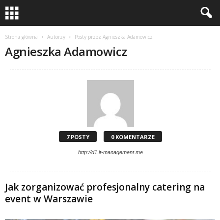
Strona główna
Autorzy
Posty przez Agnieszka Adamowicz
Agnieszka Adamowicz
7 POSTY
0 KOMENTARZE
http://d1.it-management.me
Jak zorganizować profesjonalny catering na
event w Warszawie