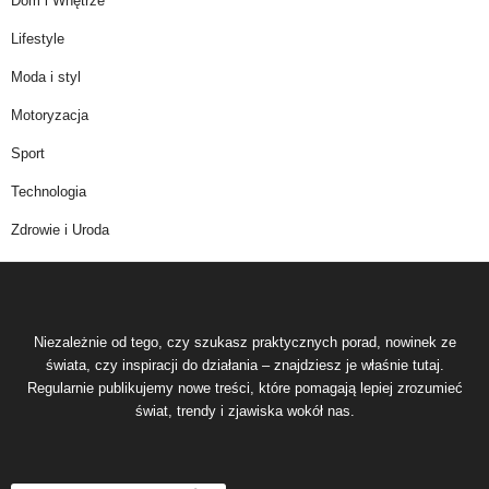
Dom i Wnętrze
Lifestyle
Moda i styl
Motoryzacja
Sport
Technologia
Zdrowie i Uroda
Niezależnie od tego, czy szukasz praktycznych porad, nowinek ze
świata, czy inspiracji do działania – znajdziesz je właśnie tutaj.
Regularnie publikujemy nowe treści, które pomagają lepiej zrozumieć
świat, trendy i zjawiska wokół nas.