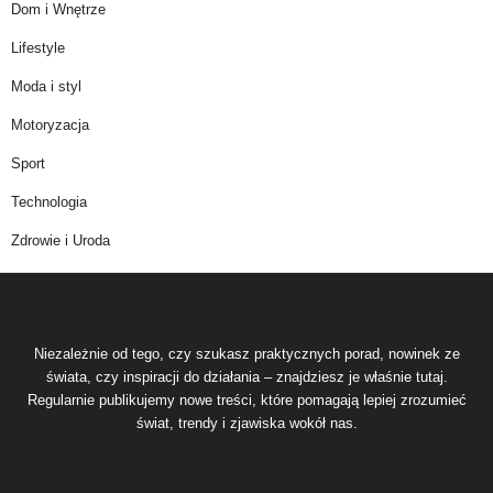
Dom i Wnętrze
Lifestyle
Moda i styl
Motoryzacja
Sport
Technologia
Zdrowie i Uroda
Niezależnie od tego, czy szukasz praktycznych porad, nowinek ze
świata, czy inspiracji do działania – znajdziesz je właśnie tutaj.
Regularnie publikujemy nowe treści, które pomagają lepiej zrozumieć
świat, trendy i zjawiska wokół nas.