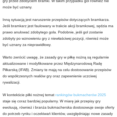
gry przed zdobyciem bramki. W takim przypadku gol również nie
może być uznany.
Inną sytuacją jest naruszenie przepisów dotyczących bramkarza.
Jeśli bramkarz jest faulowany w trakcie akcji bramkowej, sędzia ma
prawo anulować zdobytego gola. Podobnie, jeśli gol zostanie
zdobyty po wznowieniu gry z niewłaściwej pozycji, również może
być uznany za nieprawidłowy.
Warto zwrócić uwagę, że zasady gry w piłkę nożną są regularnie
aktualizowane i modyfikowane przez Międzynarodową Radę
Piłkarską (IFAB). Zmiany te mają na celu dostosowanie przepisów
do współczesnych realiów gry oraz zapewnienie uczciwej
rywalizacji.
W kontekście piłki nożnej temat
rankingów bukmacherów 2025
staje się coraz bardziej popularny. W miarę jak przepisy gry
ewoluują, również i branża bukmacherska dostosowuje swoje oferty
do potrzeb rynku i oczekiwań klientów, uwzględniając nowe zasady