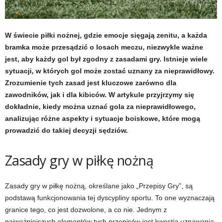
W świecie piłki nożnej, gdzie emocje sięgają zenitu, a każda
bramka może przesądzić o losach meczu, niezwykle ważne
jest, aby każdy gol był zgodny z zasadami gry. Istnieje wiele
sytuacji, w których gol może zostać uznany za nieprawidłowy.
Zrozumienie tych zasad jest kluczowe zarówno dla
zawodników, jak i dla kibiców. W artykule przyjrzymy się
dokładnie, kiedy można uznać gola za nieprawidłowego,
analizując różne aspekty i sytuacje boiskowe, które mogą
prowadzić do takiej decyzji sędziów.
Zasady gry w piłkę nożną
Zasady gry w piłkę nożną, określane jako „Przepisy Gry”, są
podstawą funkcjonowania tej dyscypliny sportu. To one wyznaczają
granice tego, co jest dozwolone, a co nie. Jednym z
najważniejszych elementów tych przepisów jest kwestia uznawania