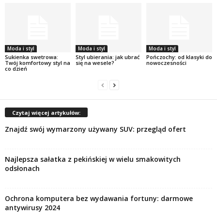
Moda i styl
Moda i styl
Moda i styl
Sukienka swetrowa:
Styl ubierania: jak ubrać
Pończochy: od klasyki do
Twój komfortowy styl na
się na wesele?
nowoczesności
co dzień
Czytaj więcej artykułów:
Znajdź swój wymarzony używany SUV: przegląd ofert
Najlepsza sałatka z pekińskiej w wielu smakowitych
odsłonach
Ochrona komputera bez wydawania fortuny: darmowe
antywirusy 2024