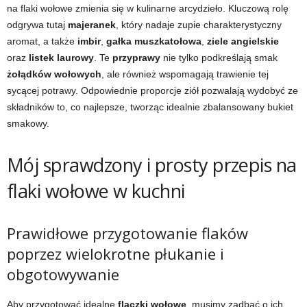
na flaki wołowe zmienia się w kulinarne arcydzieło. Kluczową rolę
odgrywa tutaj
majeranek
, który nadaje zupie charakterystyczny
aromat, a także
imbir
,
gałka muszkatołowa
,
ziele angielskie
oraz
listek laurowy
. Te
przyprawy
nie tylko podkreślają smak
żołądków wołowych
, ale również wspomagają trawienie tej
sycącej potrawy. Odpowiednie proporcje ziół pozwalają wydobyć ze
składników to, co najlepsze, tworząc idealnie zbalansowany bukiet
smakowy.
Mój sprawdzony i prosty przepis na
flaki wołowe w kuchni
Prawidłowe przygotowanie flaków
poprzez wielokrotne płukanie i
obgotowywanie
Aby przygotować idealne
flaczki wołowe
, musimy zadbać o ich