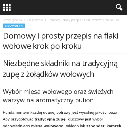
Strona główna
Ciekawostki
Domowy i prosty przepis na flaki wołowe krok po kroku
CIEKAWOSTKI
Domowy i prosty przepis na flaki
wołowe krok po kroku
Niezbędne składniki na tradycyjną
zupę z żołądków wołowych
Wybór mięsa wołowego oraz świeżych
warzyw na aromatyczny bulion
Fundamentem każdej udanej potrawy jest wysokiej jakości baza.
Aby przygotować
tradycyjną zupę
, kluczowy jest wybór
odpowiedniego
mięsa wołowego
, takiego jak
szponder
,
karczek