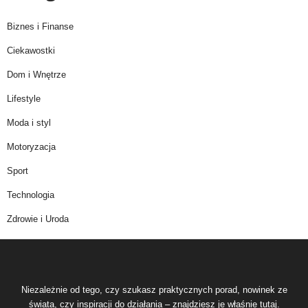
Biznes i Finanse
Ciekawostki
Dom i Wnętrze
Lifestyle
Moda i styl
Motoryzacja
Sport
Technologia
Zdrowie i Uroda
Niezależnie od tego, czy szukasz praktycznych porad, nowinek ze
świata, czy inspiracji do działania – znajdziesz je właśnie tutaj.