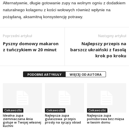
Alternatywnie, długie gotowanie zupy na wolnym ogniu z dodatkiem
naturalnego kolagenu z kości wołowych również wpłynie na
pożądaną, aksamitną konsystencję potrawy.
Poprzedni artykuł
Następny artykuł
Pyszny domowy makaron
Najlepszy przepis na
z tuńczykiem w 20 minut
barszcz ukraiński z fasolą
krok po kroku
PODOBNE ARTYKUŁY
WIĘCEJ OD AUTORA
Ciekawostki
Ciekawostki
Ciekawostki
Idealna zupa
Najlepsza zupa
Najlepsza zupa
ziemniaczana Ania
gulaszowa: przepis
pomidorowa bez mięsa
gotuje w Twojej własnej
prosty na sycący obiad
w twoim domu
kuchni