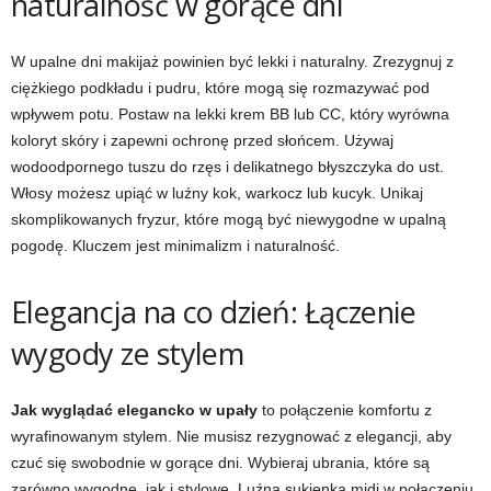
naturalność w gorące dni
W upalne dni makijaż powinien być lekki i naturalny. Zrezygnuj z
ciężkiego podkładu i pudru, które mogą się rozmazywać pod
wpływem potu. Postaw na lekki krem BB lub CC, który wyrówna
koloryt skóry i zapewni ochronę przed słońcem. Używaj
wodoodpornego tuszu do rzęs i delikatnego błyszczyka do ust.
Włosy możesz upiąć w luźny kok, warkocz lub kucyk. Unikaj
skomplikowanych fryzur, które mogą być niewygodne w upalną
pogodę. Kluczem jest minimalizm i naturalność.
Elegancja na co dzień: Łączenie
wygody ze stylem
Jak wyglądać elegancko w upały
to połączenie komfortu z
wyrafinowanym stylem. Nie musisz rezygnować z elegancji, aby
czuć się swobodnie w gorące dni. Wybieraj ubrania, które są
zarówno wygodne, jak i stylowe. Luźna sukienka midi w połączeniu