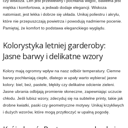
czy wiskoza. Len jest przewiewny i pochłania wilgoć, bawełna jest
miękka i komfortowa, a jedwab dodaje elegancji. Wiskoza
natomiast, jest lekka i dobrze się układa. Unikaj poliestru i akrylu,
które nie przepuszczają powietrza i powodują nadmierne pocenie.
Pamiętaj, że komfort to podstawa eleganckiego wyglądu.
Kolorystyka letniej garderoby:
Jasne barwy i delikatne wzory
Kolory mają ogromny wpływ na nasz odbiór temperatury. Ciemne
barwy pochłaniają ciepło, dlatego w upały warto wybierać jasne
kolory: biel, beż, pastele, błękity czy delikatne odcienie zieleni.
Jasne ubrania odbijają promienie słoneczne, zapewniając uczucie
chłodu. Jeśli lubisz wzory, zdecyduj się na subtelne printy, takie jak
drobne kwiatki, paski czy geometryczne motywy. Unikaj krzykliwych
i dużych wzorów, które mogą przytłoczyć w upalną pogodę.