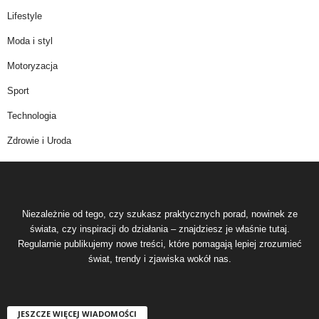
Lifestyle
Moda i styl
Motoryzacja
Sport
Technologia
Zdrowie i Uroda
Niezależnie od tego, czy szukasz praktycznych porad, nowinek ze
świata, czy inspiracji do działania – znajdziesz je właśnie tutaj.
Regularnie publikujemy nowe treści, które pomagają lepiej zrozumieć
świat, trendy i zjawiska wokół nas.
JESZCZE WIĘCEJ WIADOMOŚCI