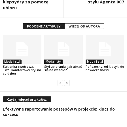
klepsydry za pomocą
stylu Agenta 007
ubioru
PODOBNE ARTYKUŁY
WIĘCEJ OD AUTORA
Moda i styl
Moda i styl
Moda i styl
Sukienka swetrowa:
Styl ubierania: jak ubrać
Pończochy: od klasyki do
Twój komfortowy styl na
się na wesele?
nowoczesności
co dzień
Czytaj więcej artykułów:
Efektywne raportowanie postępów w projekcie: klucz do
sukcesu