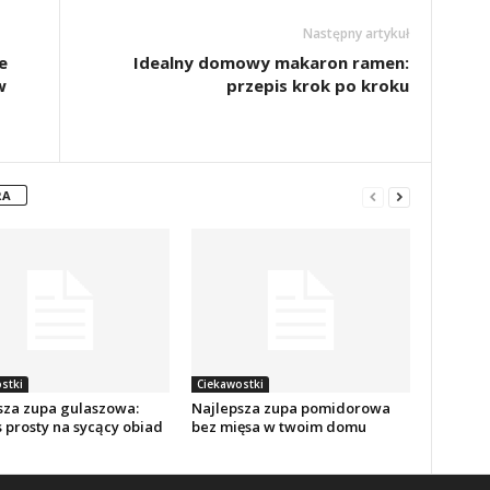
Następny artykuł
e
Idealny domowy makaron ramen:
w
przepis krok po kroku
RA
stki
Ciekawostki
sza zupa gulaszowa:
Najlepsza zupa pomidorowa
 prosty na sycący obiad
bez mięsa w twoim domu