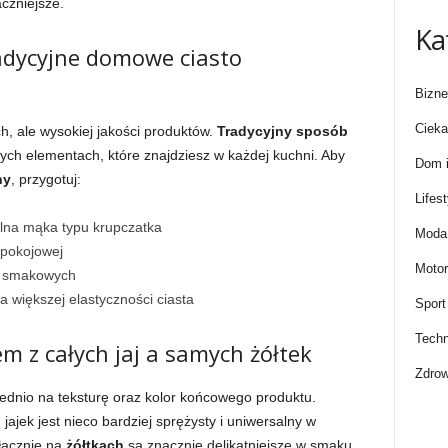
czniejsze.
Ka
radycyjne domowe ciasto
Bizne
Cieka
, ale wysokiej jakości produktów.
Tradycyjny sposób
ch elementach, które znajdziesz w każdej kuchni. Aby
Dom i
ny
, przygotuj:
Lifest
alna mąka typu krupczatka
Moda 
pokojowej
Motor
w smakowych
a większej elastyczności ciasta
Sport
Techn
 z całych jaj a samych żółtek
Zdrow
ednio na teksturę oraz kolor końcowego produktu.
ajek jest nieco bardziej sprężysty i uniwersalny w
łącznie na
żółtkach
są znacznie delikatniejsze w smaku,