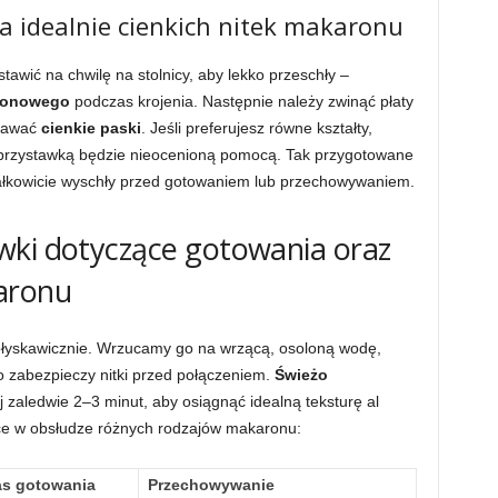
ia idealnie cienkich nitek makaronu
tawić na chwilę na stolnicy, aby lekko przeschły –
ronowego
podczas krojenia. Następnie należy zwinąć płaty
krawać
cienkie paski
. Jeśli preferujesz równe kształty,
przystawką będzie nieocenioną pomocą. Tak przygotowane
 całkowicie wyschły przed gotowaniem lub przechowywaniem.
wki dotyczące gotowania oraz
aronu
łyskawicznie. Wrzucamy go na wrzącą, osoloną wodę,
co zabezpieczy nitki przed połączeniem.
Świeżo
 zaledwie 2–3 minut, aby osiągnąć idealną teksturę al
ice w obsłudze różnych rodzajów makaronu:
s gotowania
Przechowywanie