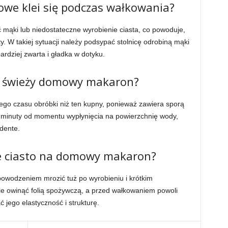
we klei się podczas wałkowania?
ć mąki lub niedostateczne wyrobienie ciasta, co powoduje,
y. W takiej sytuacji należy podsypać stolnicę odrobiną mąki
ardziej zwarta i gładka w dotyku.
ć świeży domowy makaron?
go czasu obróbki niż ten kupny, ponieważ zawiera sporą
3 minuty od momentu wypłynięcia na powierzchnię wody,
dente.
e ciasto na domowy makaron?
owodzeniem mrozić tuż po wyrobieniu i krótkim
ie owinąć folią spożywczą, a przed wałkowaniem powoli
 jego elastyczność i strukturę.