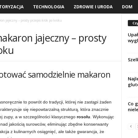
TORYZACJA
TECHNOLOGIA
ZDROWIE I URODA
DOM
n jajeczny – prosty przepis krok po kroku
Czy
karon jajeczny – prosty
Upał
wygl
oku
Szel
otować samodzielnie makaron
Najl
glut
snoręcznie to powrót do tradycji, której nie zastąpi żaden
Co g
niel
akteryzuje się niepowtarzalną strukturą, która znacznie
ej zupy, a w szczególności klasycznego
rosołu
. Wykonując
 nad jakością surowców, eliminując zbędne konserwanty
akcja z kulinarnych osiągnięć, ale także gwarancja, że