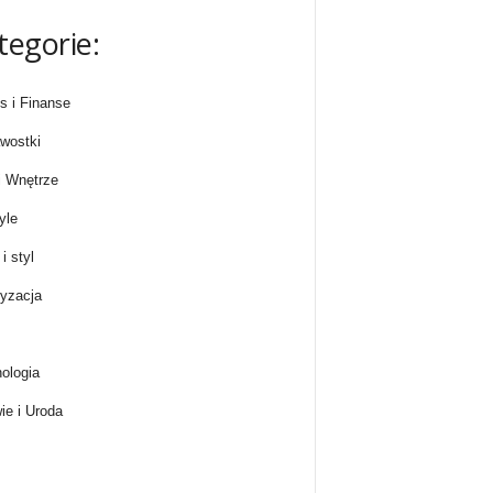
tegorie:
s i Finanse
wostki
 Wnętrze
yle
i styl
yzacja
ologia
ie i Uroda