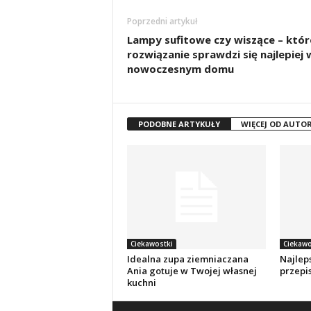
Poprzedni artykuł
Lampy sufitowe czy wiszące – któr
rozwiązanie sprawdzi się najlepiej 
nowoczesnym domu
PODOBNE ARTYKUŁY
WIĘCEJ OD AUTO
Ciekawostki
Ciekawo
Idealna zupa ziemniaczana
Najlep
Ania gotuje w Twojej własnej
przepis
kuchni