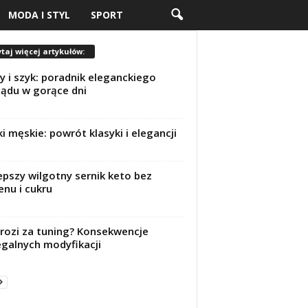
MODA I STYL
SPORT
taj więcej artykułów:
y i szyk: poradnik eleganckiego
ądu w gorące dni
ki męskie: powrót klasyki i elegancji
epszy wilgotny sernik keto bez
enu i cukru
rozi za tuning? Konsekwencje
egalnych modyfikacji