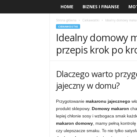
HOME
BIZNES I FINANSE
MO
Strona główna
Ciekawostki
Idealny domowy makaro
CIEKAWOSTKI
Idealny domowy ma
przepis krok po kr
Dlaczego warto przyg
jajeczny w domu?
Przygotowanie
makaronu jajecznego
wła
produkt sklepowy.
Domowy makaron
char
lepiej chłonie sosy i wzbogaca smak każd
makaron domowy
, mamy pełną kontrolę
czy ulepszacze smaku. To nie tylko satysf