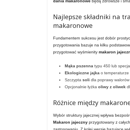
dania makaronowe
będą zdrowsze i sma
Najlepsze składniki na t
makaronowe
Fundamentem sukcesu jest dobór prostych
przygotowania bazuje na kilku podstawowy
przygotować wyśmienity
makaron jajecz
Mąka pszenna
typu 450 lub specj
Ekologiczne jajka
o temperaturze 
Szczypta
soli
dla poprawy waloró
Opcjonalnie łyżka
oliwy z oliwek
dl
Różnice między makaronem
Wybór struktury jajecznej wpływa bezpośr
Makaron jajeczny
przygotowany z całych j
zastosowaniu. Z kolei wersje bazujące wy