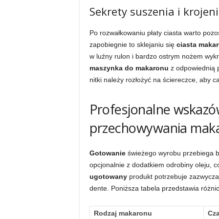
Sekrety suszenia i krojen
Po rozwałkowaniu płaty ciasta warto pozos
zapobiegnie to sklejaniu się
ciasta maka
w luźny rulon i bardzo ostrym nożem wy
maszynka do makaronu
z odpowiednią 
nitki należy rozłożyć na ściereczce, aby
Profesjonalne wskazó
przechowywania mak
Gotowanie
świeżego wyrobu przebiega b
opcjonalnie z dodatkiem odrobiny oleju, 
ugotowany
produkt potrzebuje zazwyczaj
dente. Poniższa tabela przedstawia różn
Rodzaj makaronu
Cza