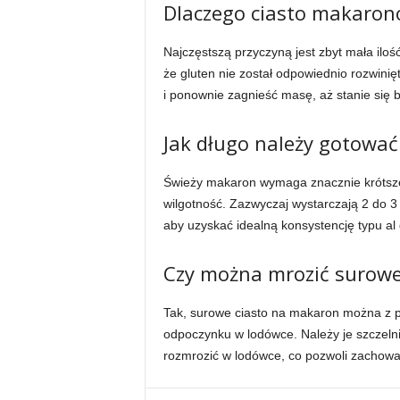
Dlaczego ciasto makarono
Najczęstszą przyczyną jest zbyt mała iloś
że gluten nie został odpowiednio rozwinięt
i ponownie zagnieść masę, aż stanie się b
Jak długo należy gotowa
Świeży makaron wymaga znacznie krótsze
wilgotność. Zazwyczaj wystarczają 2 do 
aby uzyskać idealną konsystencję typu al 
Czy można mrozić surow
Tak, surowe ciasto na makaron można z p
odpoczynku w lodówce. Należy je szczeln
rozmrozić w lodówce, co pozwoli zachować