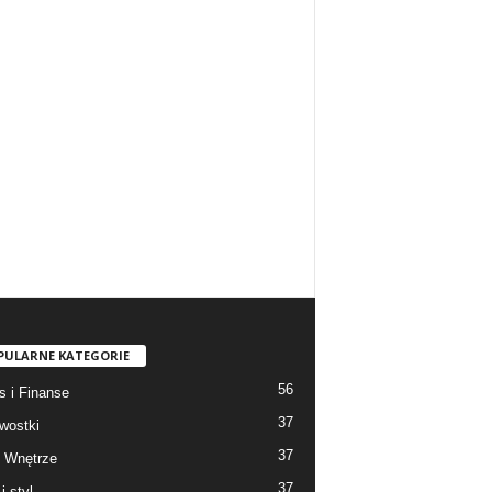
PULARNE KATEGORIE
56
s i Finanse
37
wostki
37
 Wnętrze
37
i styl