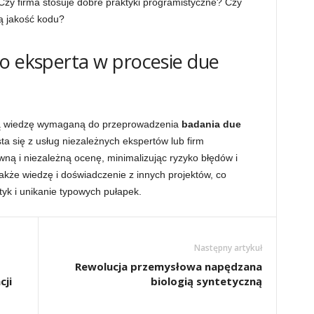
y firma stosuje dobre praktyki programistyczne? Czy
ą jakość kodu?
o eksperta w procesie due
zną wiedzę wymaganą do przeprowadzenia
badania due
sta się z usług niezależnych ekspertów lub firm
ną i niezależną ocenę, minimalizując ryzyko błędów i
akże wiedzę i doświadczenie z innych projektów, co
tyk i unikanie typowych pułapek.
Następny artykuł
Rewolucja przemysłowa napędzana
cji
biologią syntetyczną