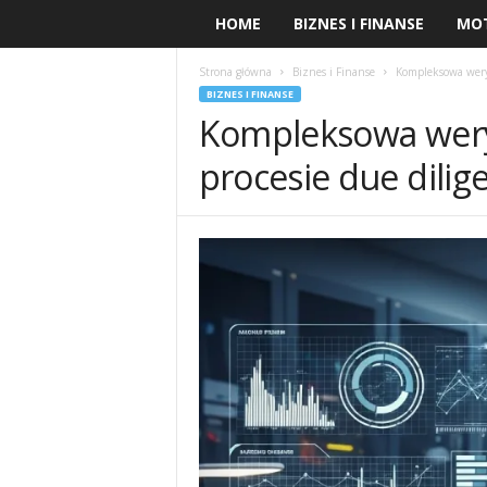
HOME
BIZNES I FINANSE
MO
Strona główna
Biznes i Finanse
Kompleksowa weryf
BIZNES I FINANSE
Kompleksowa weryf
procesie due dilig