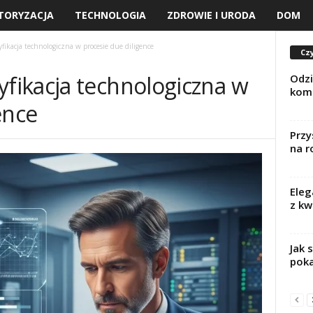
TORYZACJA
TECHNOLOGIA
ZDROWIE I URODA
DOM
ikacja technologiczna w procesie due diligence
Czy
ikacja technologiczna w
Odzi
komf
ence
Przy
na r
Eleg
z k
Jak 
pok