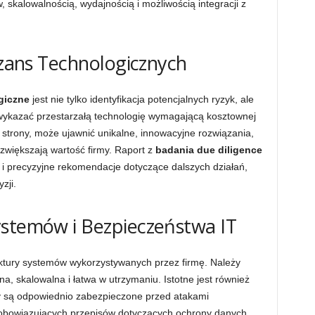
 skalowalnością, wydajnością i możliwością integracji z
 Szans Technologicznych
giczne
jest nie tylko identyfikacja potencjalnych ryzyk, ale
wykazać przestarzałą technologię wymagającą kosztownej
j strony, może ujawnić unikalne, innowacyjne rozwiązania,
zwiększają wartość firmy. Raport z
badania due diligence
i precyzyjne rekomendacje dotyczące dalszych działań,
zji.
ystemów i Bezpieczeństwa IT
ktury systemów wykorzystywanych przez firmę. Należy
na, skalowalna i łatwa w utrzymaniu. Istotne jest również
y są odpowiednio zabezpieczone przed atakami
 obowiązujących przepisów dotyczących ochrony danych