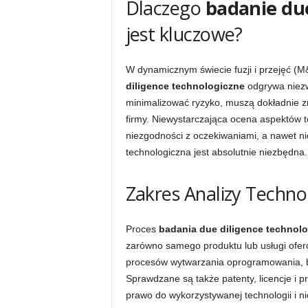
Dlaczego
badanie due
jest kluczowe?
W dynamicznym świecie fuzji i przejęć (M&
diligence technologiczne
odgrywa niezwy
minimalizować ryzyko, muszą dokładnie zro
firmy. Niewystarczająca ocena aspektów 
niezgodności z oczekiwaniami, a nawet nie
technologiczna jest absolutnie niezbędna.
Zakres Analizy Techno
Proces
badania due diligence technol
zarówno samego produktu lub usługi oferow
procesów wytwarzania oprogramowania, be
Sprawdzane są także patenty, licencje i p
prawo do wykorzystywanej technologii i n