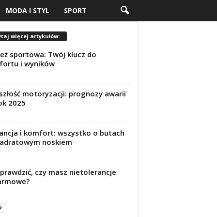
MODA I STYL
SPORT
taj więcej artykułów:
eż sportowa: Twój klucz do
ortu i wyników
szłość motoryzacji: prognozy awarii
ok 2025
ancja i komfort: wszystko o butach
wadratowym noskiem
sprawdzić, czy masz nietolerancje
armowe?