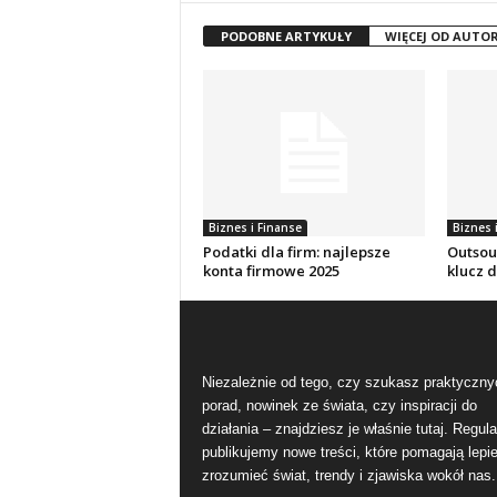
PODOBNE ARTYKUŁY
WIĘCEJ OD AUTO
Biznes i Finanse
Biznes 
Podatki dla firm: najlepsze
Outsou
konta firmowe 2025
klucz 
Niezależnie od tego, czy szukasz praktyczny
porad, nowinek ze świata, czy inspiracji do
działania – znajdziesz je właśnie tutaj. Regula
publikujemy nowe treści, które pomagają lepie
zrozumieć świat, trendy i zjawiska wokół nas.