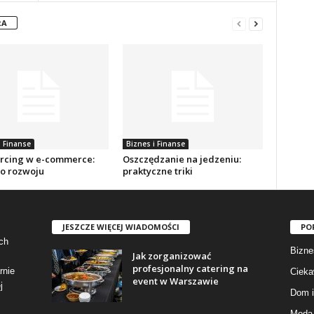
RA
i Finanse
Biznes i Finanse
rcing w e-commerce:
Oszczędzanie na jedzeniu:
do rozwoju
praktyczne triki
JESZCZE WIĘCEJ WIADOMOŚCI
PO
ch
Bizne
Jak zorganizować
profesjonalny catering na
rnie
Cieka
event w Warszawie
j
Dom i
Moda 