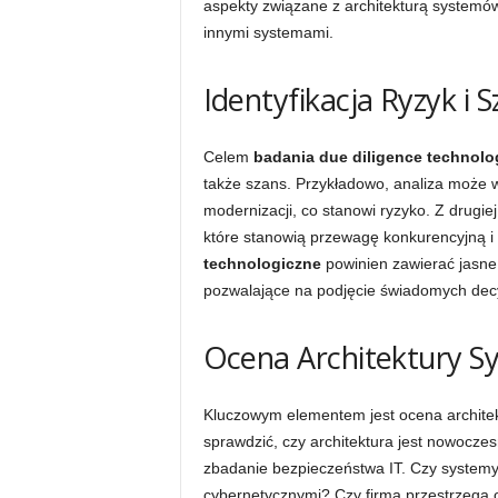
aspekty związane z architekturą systemów,
innymi systemami.
Identyfikacja Ryzyk i
Celem
badania due diligence technolo
także szans. Przykładowo, analiza może 
modernizacji, co stanowi ryzyko. Z drugie
które stanowią przewagę konkurencyjną i 
technologiczne
powinien zawierać jasne 
pozwalające na podjęcie świadomych decy
Ocena Architektury S
Kluczowym elementem jest ocena archite
sprawdzić, czy architektura jest nowoczes
zbadanie bezpieczeństwa IT. Czy system
cybernetycznymi? Czy firma przestrzega