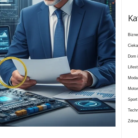
Ka
Bizne
Cieka
Dom i
Lifest
Moda 
Motor
Sport
Techn
Zdrow