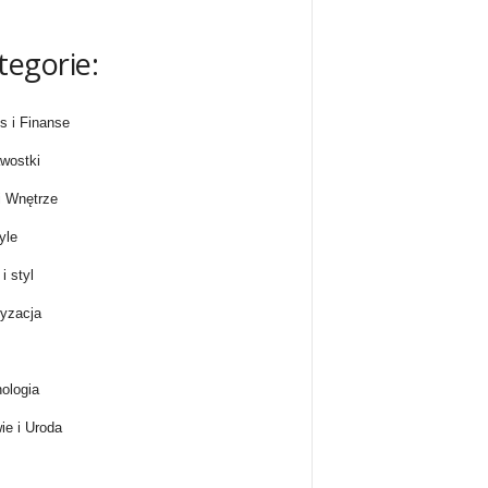
tegorie:
s i Finanse
wostki
 Wnętrze
yle
i styl
yzacja
ologia
ie i Uroda