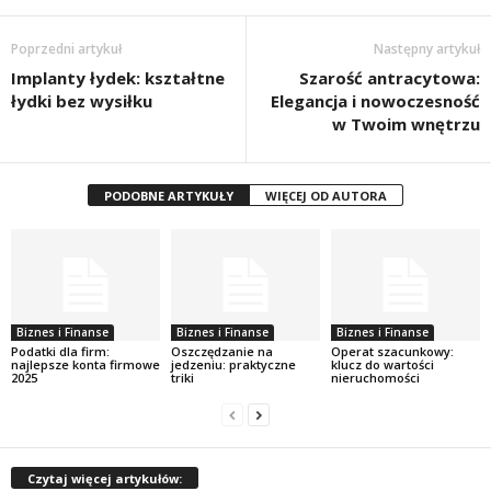
Poprzedni artykuł
Następny artykuł
Implanty łydek: kształtne
Szarość antracytowa:
łydki bez wysiłku
Elegancja i nowoczesność
w Twoim wnętrzu
PODOBNE ARTYKUŁY
WIĘCEJ OD AUTORA
Biznes i Finanse
Biznes i Finanse
Biznes i Finanse
Podatki dla firm:
Oszczędzanie na
Operat szacunkowy:
najlepsze konta firmowe
jedzeniu: praktyczne
klucz do wartości
2025
triki
nieruchomości
Czytaj więcej artykułów: