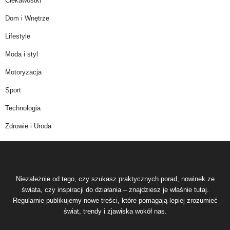
Ciekawostki
Dom i Wnętrze
Lifestyle
Moda i styl
Motoryzacja
Sport
Technologia
Zdrowie i Uroda
Niezależnie od tego, czy szukasz praktycznych porad, nowinek ze
świata, czy inspiracji do działania – znajdziesz je właśnie tutaj.
Regularnie publikujemy nowe treści, które pomagają lepiej zrozumieć
świat, trendy i zjawiska wokół nas.