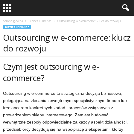
Strona główna
Biznes i Finanse
Outsourcing w e-commerce: klucz do rozwoju
BIZNES I FINANSE
Outsourcing w e-commerce: klucz
do rozwoju
Czym jest outsourcing w e-
commerce?
Outsourcing w e-commerce to strategiczna decyzja biznesowa,
polegająca na zlecaniu zewnętrznym specjalistycznym firmom lub
freelancerom konkretnych zadań i procesów związanych z
prowadzeniem sklepu internetowego. Zamiast budować
wewnętrzne zespoły odpowiedzialne za każdy aspekt działalności,
przedsiębiorcy decydują się na współpracę z ekspertami, którzy