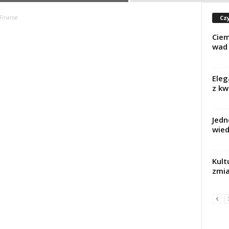
Czy
 Finanse
Ciem
wad 
Eleg
z k
Jedn
wied
Kult
zmia