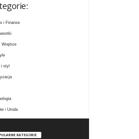
tegorie:
s i Finanse
wostki
 Wnętrze
yle
i styl
yzacja
ologia
ie i Uroda
PULARNE KATEGORIE