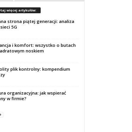
taj więcej artykułów:
na strona piątej generacji: analiza
sieci 5G
ancja i komfort: wszystko o butach
wadratowym noskiem
olity plik kontrolny: kompendium
zy
ura organizacyjna: jak wspierać
ny w firmie?