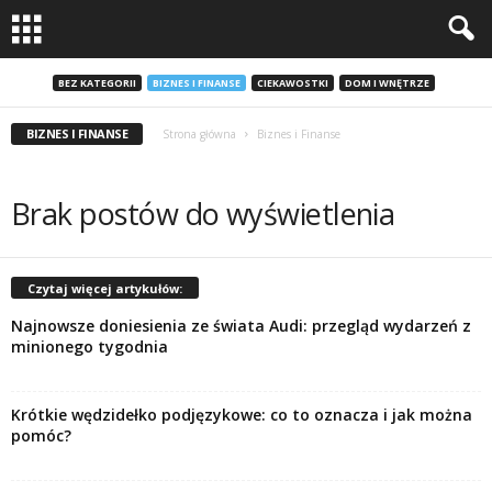
BEZ KATEGORII
BIZNES I FINANSE
CIEKAWOSTKI
DOM I WNĘTRZE
BIZNES I FINANSE
Strona główna
Biznes i Finanse
Brak postów do wyświetlenia
Czytaj więcej artykułów:
Najnowsze doniesienia ze świata Audi: przegląd wydarzeń z
minionego tygodnia
Krótkie wędzidełko podjęzykowe: co to oznacza i jak można
pomóc?