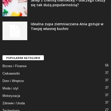
Sklep z chemią niemiecką – dlaczego cieszy
się tak dużą popularnością?
Idealna zupa ziemniaczana Ania gotuje w
Twojej własnej kuchni
POPULARNE KATEGORIE
56
Biznes i Finanse
37
Ciekawostki
37
Dom i Wnętrze
37
Moda i styl
37
Motoryzacja
37
Zdrowie i Uroda
27
Technologia