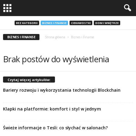
BEZ KATEGORII
BIZNES I FINANSE
CIEKAWOSTKI
DOM I WNĘTRZE
BIZNES I FINANSE
Strona główna
Biznes i Finanse
Brak postów do wyświetlenia
Czytaj więcej artykułów:
Bariery rozwoju i wykorzystania technologii Blockchain
Klapki na platformie: komfort i styl w jednym
Świeże informacje o Tesli: co słychać w salonach?