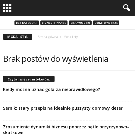
BEZ KATEGORII
BIZNES I FINANSE
CIEKAWOSTKI
DOM I WNĘTRZE
MODA I STYL
Strona główna
Moda i styl
Brak postów do wyświetlenia
Czytaj więcej artykułów:
Kiedy można uznać gola za nieprawidłowego?
Sernik: stary przepis na idealnie puszysty domowy deser
Zrozumienie dynamiki biznesu poprzez pętle przyczynowo-
skutkowe