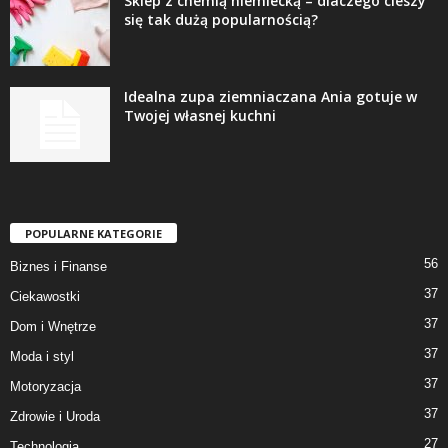
Sklep z chemią niemiecką – dlaczego cieszy
się tak dużą popularnością?
Idealna zupa ziemniaczana Ania gotuje w
Twojej własnej kuchni
POPULARNE KATEGORIE
56
Biznes i Finanse
37
Ciekawostki
37
Dom i Wnętrze
37
Moda i styl
37
Motoryzacja
37
Zdrowie i Uroda
27
Technologia