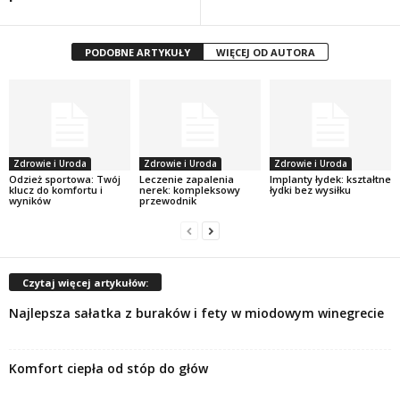
PODOBNE ARTYKUŁY
WIĘCEJ OD AUTORA
Zdrowie i Uroda
Zdrowie i Uroda
Zdrowie i Uroda
Odzież sportowa: Twój
Leczenie zapalenia
Implanty łydek: kształtne
klucz do komfortu i
nerek: kompleksowy
łydki bez wysiłku
wyników
przewodnik
Czytaj więcej artykułów:
Najlepsza sałatka z buraków i fety w miodowym winegrecie
Komfort ciepła od stóp do głów