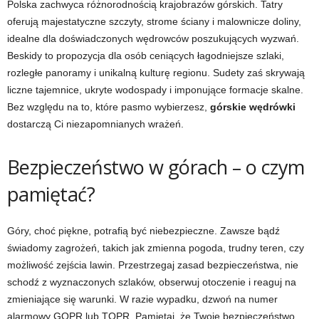
Polska zachwyca różnorodnością krajobrazów górskich. Tatry
oferują majestatyczne szczyty, strome ściany i malownicze doliny,
idealne dla doświadczonych wędrowców poszukujących wyzwań.
Beskidy to propozycja dla osób ceniących łagodniejsze szlaki,
rozległe panoramy i unikalną kulturę regionu. Sudety zaś skrywają
liczne tajemnice, ukryte wodospady i imponujące formacje skalne.
Bez względu na to, które pasmo wybierzesz,
górskie wędrówki
dostarczą Ci niezapomnianych wrażeń.
Bezpieczeństwo w górach – o czym
pamiętać?
Góry, choć piękne, potrafią być niebezpieczne. Zawsze bądź
świadomy zagrożeń, takich jak zmienna pogoda, trudny teren, czy
możliwość zejścia lawin. Przestrzegaj zasad bezpieczeństwa, nie
schodź z wyznaczonych szlaków, obserwuj otoczenie i reaguj na
zmieniające się warunki. W razie wypadku, dzwoń na numer
alarmowy GOPR lub TOPR. Pamiętaj, że Twoje bezpieczeństwo