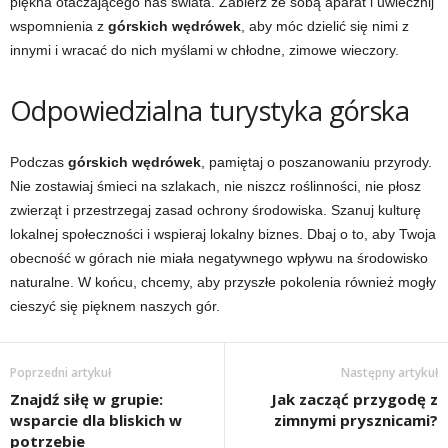
piękna otaczającego nas świata. Zabierz ze sobą aparat i uwiecznij
wspomnienia z
górskich wędrówek
, aby móc dzielić się nimi z
innymi i wracać do nich myślami w chłodne, zimowe wieczory.
Odpowiedzialna turystyka górska
Podczas
górskich wędrówek
, pamiętaj o poszanowaniu przyrody.
Nie zostawiaj śmieci na szlakach, nie niszcz roślinności, nie płosz
zwierząt i przestrzegaj zasad ochrony środowiska. Szanuj kulturę
lokalnej społeczności i wspieraj lokalny biznes. Dbaj o to, aby Twoja
obecność w górach nie miała negatywnego wpływu na środowisko
naturalne. W końcu, chcemy, aby przyszłe pokolenia również mogły
cieszyć się pięknem naszych gór.
Poprzedni artykuł
Następny artykuł
Znajdź siłę w grupie:
Jak zacząć przygodę z
wsparcie dla bliskich w
zimnymi prysznicami?
potrzebie