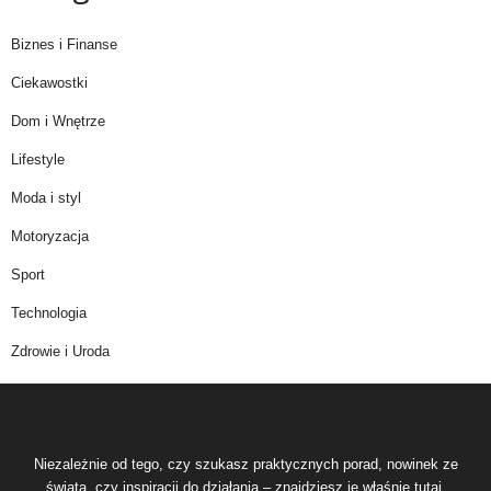
Biznes i Finanse
Ciekawostki
Dom i Wnętrze
Lifestyle
Moda i styl
Motoryzacja
Sport
Technologia
Zdrowie i Uroda
Niezależnie od tego, czy szukasz praktycznych porad, nowinek ze
świata, czy inspiracji do działania – znajdziesz je właśnie tutaj.