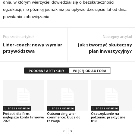
dnia, w którym wierzyciel dowiedział się o bezskuteczności
egzekucji, nie później jednak niż po upływie dziesięciu lat od dnia
powstania zobowiązania.
Poprzedni artykuł
Następny artykuł
Lider-coach: nowy wymiar
Jak stworzyć skuteczny
przywództwa
plan inwestycyjny?
PODOBNE ARTYKUŁY
WIĘCEJ OD AUTORA
Biznes i Finanse
Biznes i Finanse
Biznes i Finanse
Podatki dla firm:
Outsourcing w e-
Oszczędzanie na
najlepsze konta firmowe
commerce: klucz do
jedzeniu: praktyczne
2025
rozwoju
triki