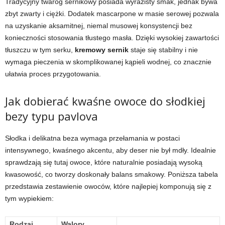
Tradycyjny twaróg sernikowy posiada wyrazisty smak, jednak bywa
zbyt zwarty i ciężki. Dodatek mascarpone w masie serowej pozwala
na uzyskanie aksamitnej, niemal musowej konsystencji bez
konieczności stosowania tłustego masła. Dzięki wysokiej zawartości
tłuszczu w tym serku,
kremowy sernik
staje się stabilny i nie
wymaga pieczenia w skomplikowanej kąpieli wodnej, co znacznie
ułatwia proces przygotowania.
Jak dobierać kwaśne owoce do słodkiej
bezy typu pavlova
Słodka i delikatna beza wymaga przełamania w postaci
intensywnego, kwaśnego akcentu, aby deser nie był mdły. Idealnie
sprawdzają się tutaj owoce, które naturalnie posiadają wysoką
kwasowość, co tworzy doskonały balans smakowy. Poniższa tabela
przedstawia zestawienie owoców, które najlepiej komponują się z
tym wypiekiem:
Rodzaj
Walory