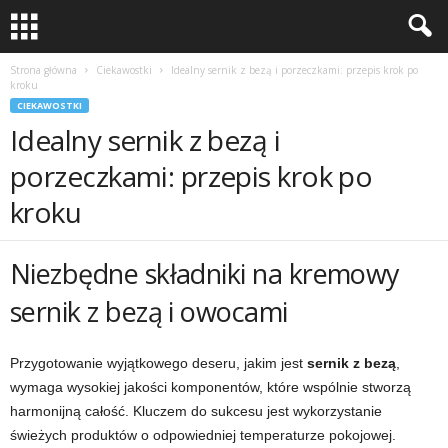
Strona główna
Ciekawostki
Idealny sernik z bezą i porzeczkami: przepis krok po
kroku
CIEKAWOSTKI
Idealny sernik z bezą i
porzeczkami: przepis krok po
kroku
Niezbędne składniki na kremowy
sernik z bezą i owocami
Przygotowanie wyjątkowego deseru, jakim jest
sernik z bezą
,
wymaga wysokiej jakości komponentów, które wspólnie stworzą
harmonijną całość. Kluczem do sukcesu jest wykorzystanie
świeżych produktów o odpowiedniej temperaturze pokojowej.