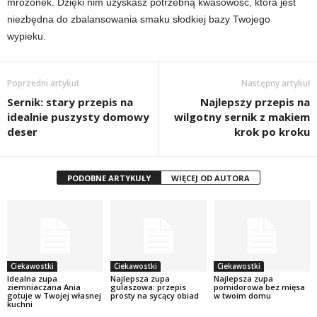
mrożonek. Dzięki nim uzyskasz potrzebną kwasowość, która jest
niezbędna do zbalansowania smaku słodkiej bazy Twojego
wypieku.
Poprzedni artykuł
Następny artykuł
Sernik: stary przepis na
Najlepszy przepis na
idealnie puszysty domowy
wilgotny sernik z makiem
deser
krok po kroku
PODOBNE ARTYKUŁY
WIĘCEJ OD AUTORA
Ciekawostki
Ciekawostki
Ciekawostki
Idealna zupa
Najlepsza zupa
Najlepsza zupa
ziemniaczana Ania
gulaszowa: przepis
pomidorowa bez mięsa
gotuje w Twojej własnej
prosty na sycący obiad
w twoim domu
kuchni