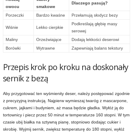
Dlaczego pasują?
owocu
smakowe
Porzeczki
Bardzo kwaśne
Przełamują słodycz bezy
Podkreślają głębię masy
Wiśnie
Lekko cierpkie
serowej
Maliny
Orzeźwiające
Dodają lekkości deserowi
Borówki
Wytrawne
Zapewniają balans tekstury
Przepis krok po kroku na doskonały
sernik z bezą
Aby przygotować ten wyśmienity deser, należy postępować zgodnie
z precyzyjną instrukcją. Najpierw wymieszaj twaróg z mascarpone,
cukrem, jajkami i budyniem, aż masa będzie gładka. Wyłóż ją do
tortownicy i piecz przez 50 minut w temperaturze 160 stopni. W tym
czasie ubij białka na sztywną pianę, stopniowo dodając cukier i
skrobię. Wyjmij sernik, zwiększ temperaturę do 180 stopni, wyłóż