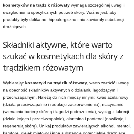
kosmetyków na trądzik różowaty
wymaga szczególnej uwagi i
uwzględnienia specyficznych potrzeb skóry. Ważne jest, aby
produkty były delikatne, hipoalergiczne i nie zawierały substancji
drażniących.
Składniki aktywne, które warto
szukać w kosmetykach dla skóry z
trądzikiem różowatym
Wybierając
kosmetyki na trądzik różowaty
, warto zwrócić uwagę
na obecność składników aktywnych o działaniu łagodzącym i
przeciwzapalnym. Należą do nich między innymi: kwas azelainowy
(działa przeciwzapalnie i redukuje zaczerwienienia), niacynamid
(wzmacnia barierę skórną i łagodzi podrażnienia), wyciąg z lukrecji
(działa kojąco i przeciwzapalnie), alantoina i pantenol (nawilżają i
regenerują skórę). Unikaj produktów zawierających alkohol, mentol,
kamforę, olejek miętowy i inne substancje potencjalnie drażniące.