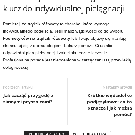
klucz do indywidualnej pielęgnacji
Pamiętaj, że trądzik różowaty to choroba, która wymaga
indywidualnego podejścia. Jeśli masz wątpliwości co do wyboru
kosmetyków na trądzik różowaty
lub Twoje objawy się nasilają,
skonsultuj się z dermatologiem. Lekarz pomoże Ci ustalić
odpowiedni plan pielęgnacji i zaleci skuteczne leczenie.
Profesjonalna porada jest nieoceniona w zarządzaniu tą przewlekłą
dolegliwością.
Poprzedni artykuł
Następny artykuł
Jak zacząć przygodę z
Krótkie wędzidełko
zimnymi prysznicami?
podjęzykowe: co to
oznacza i jak można
pomóc?
PODOBNE ARTYKUŁY
WIĘCEJ OD AUTORA