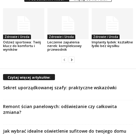
Zdrowie i Uroda
Zdrowie i Uroda
Zdrowie i Uroda
Odzież sportowa: Twój
Leczenie zapalenia
Implanty łydek: kształtne
klucz do komfortu i
nerek: kompleksowy
łydki bez wysiłku
wyników
przewodnik
Czytaj więcej artykułów:
Sekret uporządkowanej szafy: praktyczne wskazówki
Remont ścian panelowych: odświeżanie czy całkowita
zmiana?
Jak wybrać idealne oświetlenie sufitowe do twojego domu