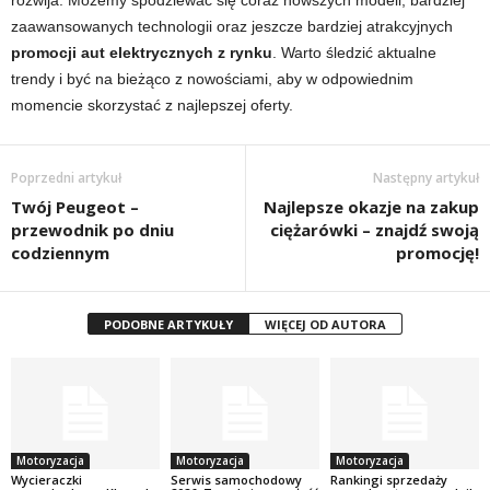
rozwija. Możemy spodziewać się coraz nowszych modeli, bardziej
zaawansowanych technologii oraz jeszcze bardziej atrakcyjnych
promocji aut elektrycznych z rynku
. Warto śledzić aktualne
trendy i być na bieżąco z nowościami, aby w odpowiednim
momencie skorzystać z najlepszej oferty.
Poprzedni artykuł
Następny artykuł
Twój Peugeot –
Najlepsze okazje na zakup
przewodnik po dniu
ciężarówki – znajdź swoją
codziennym
promocję!
PODOBNE ARTYKUŁY
WIĘCEJ OD AUTORA
Motoryzacja
Motoryzacja
Motoryzacja
Wycieraczki
Serwis samochodowy
Rankingi sprzedaży