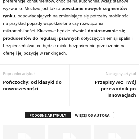
preferencje konsumentów, choć pełna autonomia wciąż stanowi
wyzwanie. Możliwe jest także
powstanie nowych segmentów
rynku
, odpowiadających na zmieniające się potrzeby mobilności,
na przykład pojazdy współdzielone czy rozwiązania
mikromobilności. Kluczowe będzie również
dostosowanie się
producentów do regulacji prawnych
dotyczących emisji spalin i
bezpieczeństwa, co będzie miało bezpośrednie przełożenie na
ofertę i jej pozycję w rankingach.
Poprzedni artykuł
Następny artykuł
Pończochy: od klasyki do
Przepisy AR: Twój
nowoczesności
przewodnik po
innowacjach
PODOBNE ARTYKUŁY
WIĘCEJ OD AUTORA