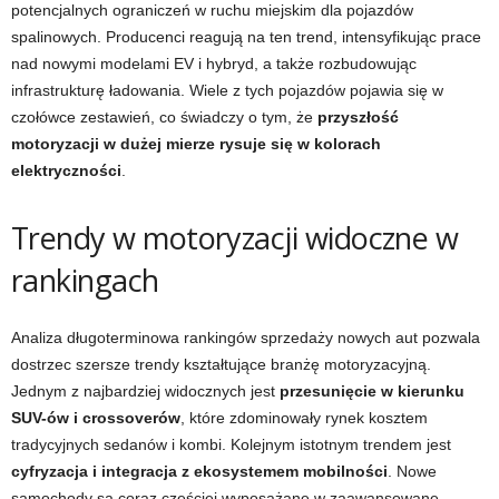
potencjalnych ograniczeń w ruchu miejskim dla pojazdów
spalinowych. Producenci reagują na ten trend, intensyfikując prace
nad nowymi modelami EV i hybryd, a także rozbudowując
infrastrukturę ładowania. Wiele z tych pojazdów pojawia się w
czołówce zestawień, co świadczy o tym, że
przyszłość
motoryzacji w dużej mierze rysuje się w kolorach
elektryczności
.
Trendy w motoryzacji widoczne w
rankingach
Analiza długoterminowa rankingów sprzedaży nowych aut pozwala
dostrzec szersze trendy kształtujące branżę motoryzacyjną.
Jednym z najbardziej widocznych jest
przesunięcie w kierunku
SUV-ów i crossoverów
, które zdominowały rynek kosztem
tradycyjnych sedanów i kombi. Kolejnym istotnym trendem jest
cyfryzacja i integracja z ekosystemem mobilności
. Nowe
samochody są coraz częściej wyposażane w zaawansowane