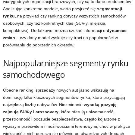
wiarygodnych organizacji branżowych, czy są to dane producentów.
Analizując konkretne modele, warto przyjrzeć się
segmentacji
rynku
, na przykład czy ranking dotyczy wszystkich samochodów
osobowych, czy też konkretnych klas (SUV-y, miejskie,
kompaktowe). Dodatkowo, można szukać informacji o
dynamice
zmian
– czy dany model zyskuje czy traci na popularności w
porównaniu do poprzednich okresów.
Najpopularniejsze segmenty rynku
samochodowego
Obecne rankingi sprzedaży nowych aut jasno wskazują na
dominację kilku kluczowych segmentów rynku, które przyciągają
największą liczbę nabywców. Niezmiennie
wysoką pozycję
zajmują SUV-y i crossovery
, które oferują uniwersalność,
przestronność i poczucie bezpieczeństwa, często kojarzone z
wyższym prześwitem i możliwościami terenowymi, choć w praktyce
większość z nich porusza się głównie po utwardzonych drogach.