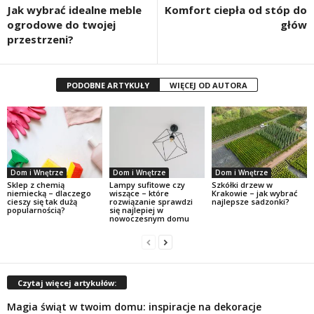
Jak wybrać idealne meble
Komfort ciepła od stóp do
ogrodowe do twojej
głów
przestrzeni?
PODOBNE ARTYKUŁY
WIĘCEJ OD AUTORA
Dom i Wnętrze
Dom i Wnętrze
Dom i Wnętrze
Sklep z chemią
Lampy sufitowe czy
Szkółki drzew w
niemiecką – dlaczego
wiszące – które
Krakowie – jak wybrać
cieszy się tak dużą
rozwiązanie sprawdzi
najlepsze sadzonki?
popularnością?
się najlepiej w
nowoczesnym domu
Czytaj więcej artykułów:
Magia świąt w twoim domu: inspiracje na dekoracje