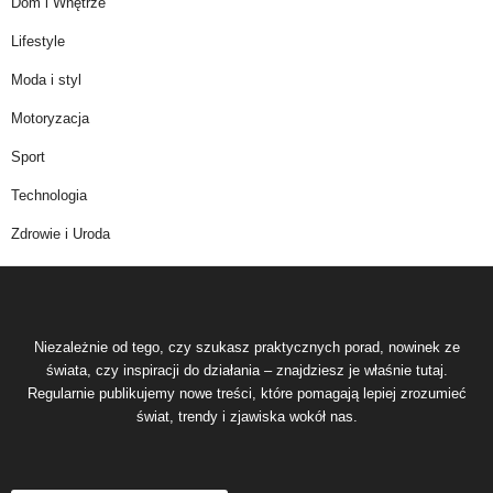
Dom i Wnętrze
Lifestyle
Moda i styl
Motoryzacja
Sport
Technologia
Zdrowie i Uroda
Niezależnie od tego, czy szukasz praktycznych porad, nowinek ze
świata, czy inspiracji do działania – znajdziesz je właśnie tutaj.
Regularnie publikujemy nowe treści, które pomagają lepiej zrozumieć
świat, trendy i zjawiska wokół nas.