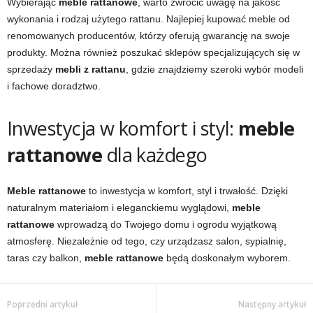
Wybierając
meble rattanowe
, warto zwrócić uwagę na jakość
wykonania i rodzaj użytego rattanu. Najlepiej kupować meble od
renomowanych producentów, którzy oferują gwarancję na swoje
produkty. Można również poszukać sklepów specjalizujących się w
sprzedaży
mebli z rattanu
, gdzie znajdziemy szeroki wybór modeli
i fachowe doradztwo.
Inwestycja w komfort i styl:
meble
rattanowe
dla każdego
Meble rattanowe
to inwestycja w komfort, styl i trwałość. Dzięki
naturalnym materiałom i eleganckiemu wyglądowi,
meble
rattanowe
wprowadzą do Twojego domu i ogrodu wyjątkową
atmosferę. Niezależnie od tego, czy urządzasz salon, sypialnię,
taras czy balkon,
meble rattanowe
będą doskonałym wyborem.
Poprzedni artykuł
Następny artykuł