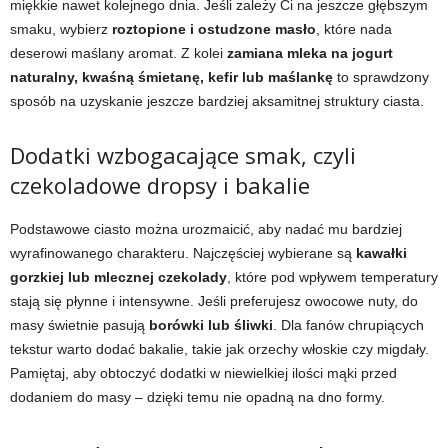
miękkie nawet kolejnego dnia. Jeśli zależy Ci na jeszcze głębszym
smaku, wybierz
roztopione i ostudzone masło
, które nada
deserowi maślany aromat. Z kolei
zamiana mleka na jogurt
naturalny, kwaśną śmietanę, kefir lub maślankę
to sprawdzony
sposób na uzyskanie jeszcze bardziej aksamitnej struktury ciasta.
Dodatki wzbogacające smak, czyli
czekoladowe dropsy i bakalie
Podstawowe ciasto można urozmaicić, aby nadać mu bardziej
wyrafinowanego charakteru. Najczęściej wybierane są
kawałki
gorzkiej lub mlecznej czekolady
, które pod wpływem temperatury
stają się płynne i intensywne. Jeśli preferujesz owocowe nuty, do
masy świetnie pasują
borówki lub śliwki
. Dla fanów chrupiących
tekstur warto dodać bakalie, takie jak orzechy włoskie czy migdały.
Pamiętaj, aby obtoczyć dodatki w niewielkiej ilości mąki przed
dodaniem do masy – dzięki temu nie opadną na dno formy.