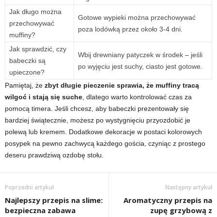
Jak długo można
Gotowe wypieki można przechowywać
przechowywać
poza lodówką przez około 3-4 dni.
muffiny?
Jak sprawdzić, czy
Wbij drewniany patyczek w środek – jeśli
babeczki są
po wyjęciu jest suchy, ciasto jest gotowe.
upieczone?
Pamiętaj, że
zbyt długie pieczenie sprawia, że muffiny tracą
wilgoć i stają się suche
, dlatego warto kontrolować czas za
pomocą timera. Jeśli chcesz, aby babeczki prezentowały się
bardziej świątecznie, możesz po wystygnięciu przyozdobić je
polewą lub kremem. Dodatkowe dekoracje w postaci kolorowych
posypek na pewno zachwycą każdego gościa, czyniąc z prostego
deseru prawdziwą ozdobę stołu.
Poprzedni artykuł
Następny artykuł
Najlepszy przepis na slime:
Aromatyczny przepis na
bezpieczna zabawa
zupę grzybową z