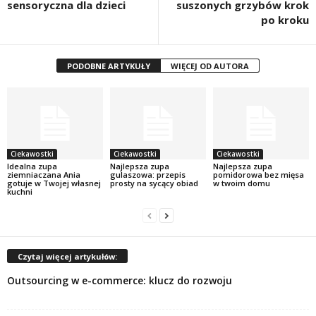
sensoryczna dla dzieci
suszonych grzybów krok
po kroku
PODOBNE ARTYKUŁY
WIĘCEJ OD AUTORA
Ciekawostki
Ciekawostki
Ciekawostki
Idealna zupa
Najlepsza zupa
Najlepsza zupa
ziemniaczana Ania
gulaszowa: przepis
pomidorowa bez mięsa
gotuje w Twojej własnej
prosty na sycący obiad
w twoim domu
kuchni
Czytaj więcej artykułów:
Outsourcing w e-commerce: klucz do rozwoju