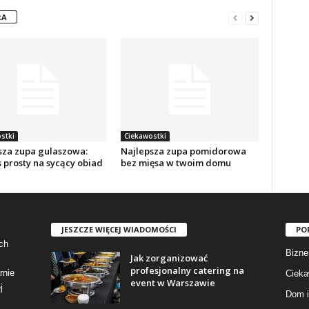
RA
stki
Ciekawostki
sza zupa gulaszowa:
Najlepsza zupa pomidorowa
 prosty na sycący obiad
bez mięsa w twoim domu
JESZCZE WIĘCEJ WIADOMOŚCI
PO
ch
Bizne
Jak zorganizować
profesjonalny catering na
rnie
Cieka
event w Warszawie
j
Dom i