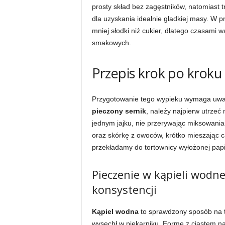
prosty skład bez zagęstników, natomiast 
dla uzyskania idealnie gładkiej masy. W 
mniej słodki niż cukier, dlatego czasami 
smakowych.
Przepis krok po kroku
Przygotowanie tego wypieku wymaga uwagi
pieczony sernik
, należy najpierw utrzeć
jednym jajku, nie przerywając miksowania
oraz skórkę z owoców, krótko mieszając 
przekładamy do tortownicy wyłożonej pap
Pieczenie w kąpieli wodn
konsystencji
Kąpiel wodna
to sprawdzony sposób na 
wysechł w piekarniku. Formę z ciastem na