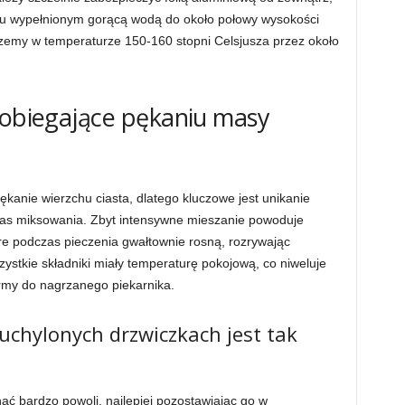
iu wypełnionym gorącą wodą do około połowy wysokości
czemy w temperaturze 150-160 stopni Celsjusza przez około
pobiegające pękaniu masy
kanie wierzchu ciasta, dlatego kluczowe jest unikanie
as miksowania. Zbyt intensywne mieszanie powoduje
re podczas pieczenia gwałtownie rosną, rozrywając
szystkie składniki miały temperaturę pokojową, co niweluje
rmy do nagrzanego piekarnika.
uchylonych drzwiczkach jest tak
ąć bardzo powoli, najlepiej pozostawiając go w