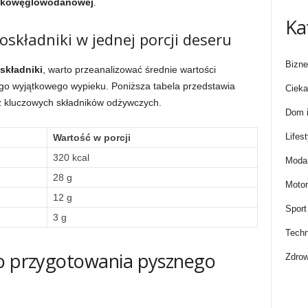
iskowęglowodanowej
.
Ka
składniki w jednej porcji deseru
Bizne
składniki
, warto przeanalizować średnie wartości
ego wyjątkowego wypieku. Poniższa tabela przedstawia
Cieka
 z kluczowych składników odżywczych.
Dom i
Lifest
Wartość w porcji
320 kcal
Moda 
28 g
Motor
12 g
Sport
3 g
Techn
do przygotowania pysznego
Zdrow