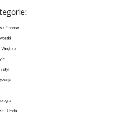
tegorie:
s i Finanse
wostki
 Wnętrze
yle
i styl
yzacja
ologia
ie i Uroda