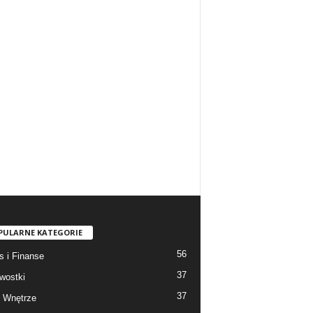
PULARNE KATEGORIE
56
s i Finanse
37
wostki
37
 Wnętrze