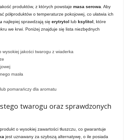
jakość produktów, z których powstaje
masa serowa
. Aby
ć półproduktów o temperaturze pokojowej, co ułatwia ich
u
najlepiej sprawdzają się
erytrytol
lub
ksylitol
, które
ru we krwi. Poniżej znajduje się lista niezbędnych
b wysokiej jakości twarogu z wiaderka
rze
jowej
onego masła
y lub pomarańczy dla aromatu
stego twarogu oraz sprawdzonych
 produkt o wysokiej zawartości tłuszczu, co gwarantuje
ka
jest uznawany za szybszą alternatywę, o ile posiada