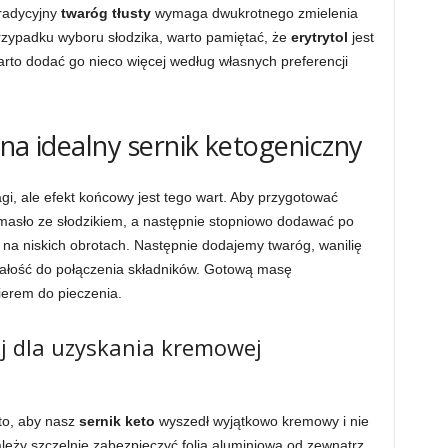
tradycyjny
twaróg tłusty
wymaga dwukrotnego zmielenia
przypadku wyboru słodzika, warto pamiętać, że
erytrytol
jest
warto dodać go nieco więcej według własnych preferencji
 na idealny sernik ketogeniczny
, ale efekt końcowy jest tego wart. Aby przygotować
 masło ze słodzikiem, a następnie stopniowo dodawać po
 na niskich obrotach. Następnie dodajemy twaróg, wanilię
całość do połączenia składników. Gotową masę
ierem do pieczenia.
ej dla uzyskania kremowej
to, aby nasz
sernik keto
wyszedł wyjątkowo kremowy i nie
leży szczelnie zabezpieczyć folią aluminiową od zewnątrz,