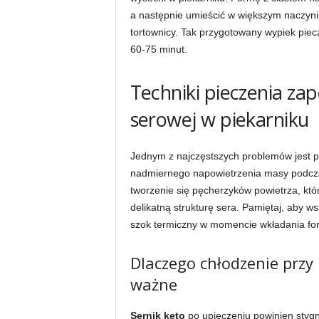
a następnie umieścić w większym naczyn
tortownicy. Tak przygotowany wypiek pie
60-75 minut.
Techniki pieczenia za
serowej w piekarniku
Jednym z najczęstszych problemów jest pę
nadmiernego napowietrzenia masy podcz
tworzenie się pęcherzyków powietrza, któ
delikatną strukturę sera. Pamiętaj, aby w
szok termiczny w momencie wkładania fo
Dlaczego chłodzenie przy 
ważne
Sernik keto
po upieczeniu powinien stygn