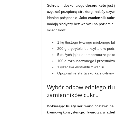
Sekretem doskonałego
deseru keto
jest 
uzyskać pożądaną strukturę, należy używa
idealne połączenie. Jako
zamiennik cukr
nadają słodyczy bez wpływu na poziom cuk
składników:
1 kg tłustego twarogu mielonego lu
200 g erytrytolu lub ksylitolu w pud
5 dużych jajek o temperaturze poko
100 g rozpuszczonego i przestudz
1 łyżeczka ekstraktu z wanilii
Opcjonalnie starta skórka z cytryn
Wybór odpowiedniego tłu
zamienników cukru
Wybierając
tłusty ser
, warto postawić na
kremową konsystencję.
Twaróg z wiader