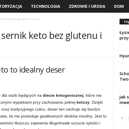
TORYZACJA
TECHNOLOGIA
ZDROWIE I URODA
DOM
rnik keto bez glutenu i cukru
Czy
 sernik keto bez glutenu i
Łysi
przy
Hyun
to to idealny deser
Scho
Two
e dla osób będących na
diecie ketogenicznej
, które nie
Jak 
inwe
cznymi wypiekami przy zachowaniu pełnej
ketozy
. Dzięki
oraz tradycyjnego cukru, deser ten cechuje się bardzo
awia, że nie powoduje gwałtownych skoków insuliny. Jest to
awartości tłuszczu zapewnia długotrwałe uczucie sytości i