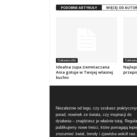
PODOBNE ARTYKUŁY
WIĘCEJ OD AUTO
Ciekawostki
Ciekawo
Idealna zupa ziemniaczana
Najlep
Ania gotuje w Twojej własnej
przepis
kuchni
Niezależnie od tego, czy szukasz praktyczny
porad, nowinek ze świata, czy inspiracji do
działania – znajdziesz je właśnie tutaj. Regula
publikujemy nowe treści, które pomagają lepie
zrozumieć świat, trendy i zjawiska wokół nas.