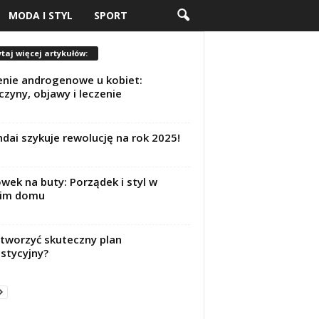
MODA I STYL
SPORT
taj więcej artykułów:
enie androgenowe u kobiet:
czyny, objawy i leczenie
dai szykuje rewolucję na rok 2025!
wek na buty: Porządek i styl w
im domu
stworzyć skuteczny plan
stycyjny?