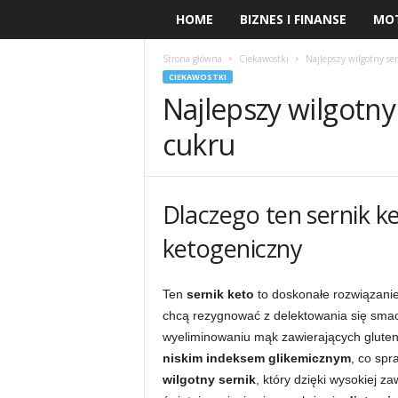
HOME
BIZNES I FINANSE
MO
Strona główna
Ciekawostki
Najlepszy wilgotny se
CIEKAWOSTKI
Najlepszy wilgotny
cukru
Dlaczego ten sernik ke
ketogeniczny
Ten
sernik keto
to doskonałe rozwiązani
chcą rezygnować z delektowania się sma
wyeliminowaniu mąk zawierających gluten 
niskim indeksem glikemicznym
, co spr
wilgotny sernik
, który dzięki wysokiej z