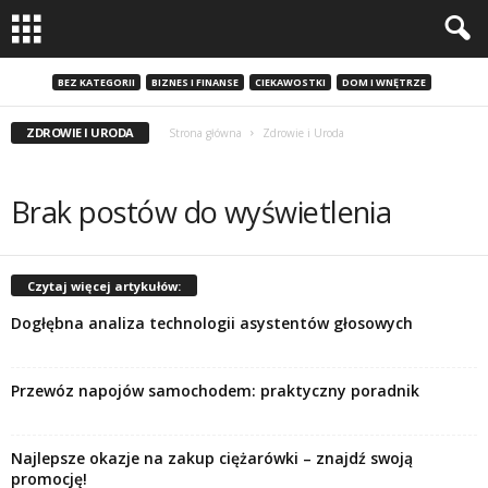
BEZ KATEGORII
BIZNES I FINANSE
CIEKAWOSTKI
DOM I WNĘTRZE
ZDROWIE I URODA
Strona główna
Zdrowie i Uroda
Brak postów do wyświetlenia
Czytaj więcej artykułów:
Dogłębna analiza technologii asystentów głosowych
Przewóz napojów samochodem: praktyczny poradnik
Najlepsze okazje na zakup ciężarówki – znajdź swoją
promocję!