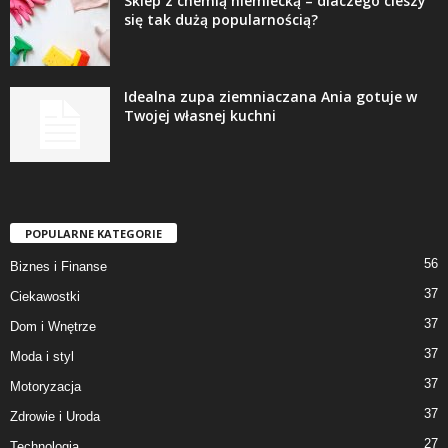
Sklep z chemią niemiecką – dlaczego cieszy
się tak dużą popularnością?
Idealna zupa ziemniaczana Ania gotuje w
Twojej własnej kuchni
POPULARNE KATEGORIE
56
Biznes i Finanse
37
Ciekawostki
37
Dom i Wnętrze
37
Moda i styl
37
Motoryzacja
37
Zdrowie i Uroda
27
Technologia