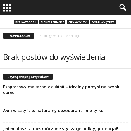
BEZ KATEGORII
BIZNES I FINANSE
CIEKAWOSTKI
DOM I WNĘTRZE
TECHNOLOGIA
Strona główna
Technologia
Brak postów do wyświetlenia
Czytaj więcej artykułów:
Ekspresowy makaron z cukinii – idealny pomysł na szybki
obiad
Ałun w sztyfcie: naturalny dezodorant i nie tylko
Jeden płaszcz, nieskończone stylizacje: odkryj potencjał!