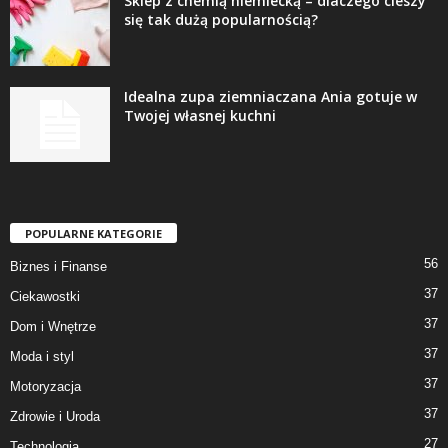
Sklep z chemią niemiecką – dlaczego cieszy
się tak dużą popularnością?
Idealna zupa ziemniaczana Ania gotuje w
Twojej własnej kuchni
POPULARNE KATEGORIE
56
Biznes i Finanse
37
Ciekawostki
37
Dom i Wnętrze
37
Moda i styl
37
Motoryzacja
37
Zdrowie i Uroda
27
Technologia