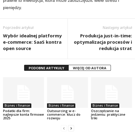
prawne to inwestycja, która może zaoszczędzić wiele stresu i
pieniędzy.
Poprzedni artykuł
Następny artykuł
Wybór idealnej platformy
Produkcja just-in-time:
e-commerce: SaaS kontra
optymalizacja procesów i
open source
redukcja strat
PODOBNE ARTYKUŁY
WIĘCEJ OD AUTORA
Biznes i Finanse
Biznes i Finanse
Biznes i Finanse
Podatki dla firm:
Outsourcing w e-
Oszczędzanie na
najlepsze konta firmowe
commerce: klucz do
jedzeniu: praktyczne
2025
rozwoju
triki