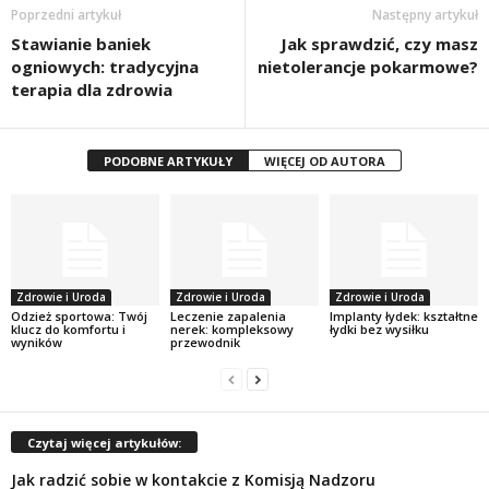
Poprzedni artykuł
Następny artykuł
Stawianie baniek
Jak sprawdzić, czy masz
ogniowych: tradycyjna
nietolerancje pokarmowe?
terapia dla zdrowia
PODOBNE ARTYKUŁY
WIĘCEJ OD AUTORA
Zdrowie i Uroda
Zdrowie i Uroda
Zdrowie i Uroda
Odzież sportowa: Twój
Leczenie zapalenia
Implanty łydek: kształtne
klucz do komfortu i
nerek: kompleksowy
łydki bez wysiłku
wyników
przewodnik
Czytaj więcej artykułów:
Jak radzić sobie w kontakcie z Komisją Nadzoru