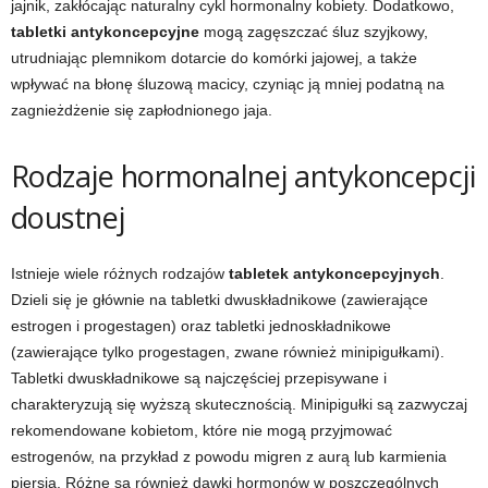
jajnik, zakłócając naturalny cykl hormonalny kobiety. Dodatkowo,
tabletki antykoncepcyjne
mogą zagęszczać śluz szyjkowy,
utrudniając plemnikom dotarcie do komórki jajowej, a także
wpływać na błonę śluzową macicy, czyniąc ją mniej podatną na
zagnieżdżenie się zapłodnionego jaja.
Rodzaje hormonalnej antykoncepcji
doustnej
Istnieje wiele różnych rodzajów
tabletek antykoncepcyjnych
.
Dzieli się je głównie na tabletki dwuskładnikowe (zawierające
estrogen i progestagen) oraz tabletki jednoskładnikowe
(zawierające tylko progestagen, zwane również minipigułkami).
Tabletki dwuskładnikowe są najczęściej przepisywane i
charakteryzują się wyższą skutecznością. Minipigułki są zazwyczaj
rekomendowane kobietom, które nie mogą przyjmować
estrogenów, na przykład z powodu migren z aurą lub karmienia
piersią. Różne są również dawki hormonów w poszczególnych