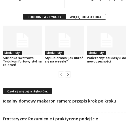
PODOBNE ARTYKUŁY
WIĘCEJ OD AUTORA
Moda i styl
Moda i styl
Moda i styl
Sukienka swetrowa:
Styl ubierania: jak ubrać
Pończochy: od klasyki do
Twój komfortowy styl na
się na wesele?
nowoczesności
co dzień
Czytaj więcej artykułów:
Idealny domowy makaron ramen: przepis krok po kroku
Frotteryzm: Rozumienie i praktyczne podejście