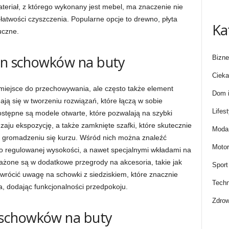
teriał, z którego wykonany jest mebel, ma znaczenie nie
 i łatwości czyszczenia. Popularne opcje to drewno, płyta
Ka
uczne.
ign schowków na buty
Bizne
Cieka
miejsce do przechowywania, ale często także element
Dom i
ają się w tworzeniu rozwiązań, które łączą w sobie
Lifest
stępne są modele otwarte, które pozwalają na szybki
aju ekspozycję, a także zamknięte szafki, które skutecznie
Moda 
e gromadzeniu się kurzu. Wśród nich można znaleźć
Motor
 o regulowanej wysokości, a nawet specjalnymi wkładami na
ażone są w dodatkowe przegrody na akcesoria, takie jak
Sport
 zwrócić uwagę na schowki z siedziskiem, które znacznie
Techn
a, dodając funkcjonalności przedpokoju.
Zdrow
schowków na buty