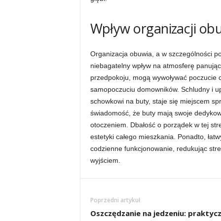
Wpływ organizacji ob
Organizacja obuwia, a w szczególności p
niebagatelny wpływ na atmosferę panują
przedpokoju, mogą wywoływać poczucie ch
samopoczuciu domowników. Schludny i u
schowkowi na buty, staje się miejscem sp
świadomość, że buty mają swoje dedykowan
otoczeniem. Dbałość o porządek w tej stre
estetyki całego mieszkania. Ponadto, łat
codzienne funkcjonowanie, redukując str
wyjściem.
Poprzedni artykuł
Oszczędzanie na jedzeniu: praktyc