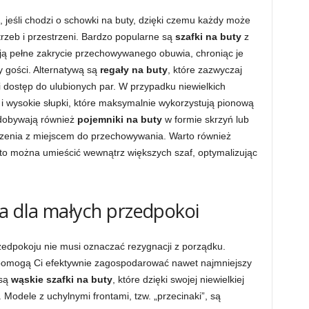
 jeśli chodzi o schowki na buty, dzięki czemu każdy może
zeb i przestrzeni. Bardzo popularne są
szafki na buty
z
ają pełne zakrycie przechowywanego obuwia, chroniąc je
 gości. Alternatywą są
regały na buty
, które zazwyczaj
ki dostęp do ulubionych par. W przypadku niewielkich
 i wysokie słupki, które maksymalnie wykorzystują pionową
zdobywają również
pojemniki na buty
w formie skrzyń lub
dzenia z miejscem do przechowywania. Warto również
sto można umieścić wewnątrz większych szaf, optymalizując
a dla małych przedpokoi
zedpokoju nie musi oznaczać rezygnacji z porządku.
e pomogą Ci efektywnie zagospodarować nawet najmniejszy
 są
wąskie szafki na buty
, które dzięki swojej niewielkiej
 Modele z uchylnymi frontami, tzw. „przecinaki”, są