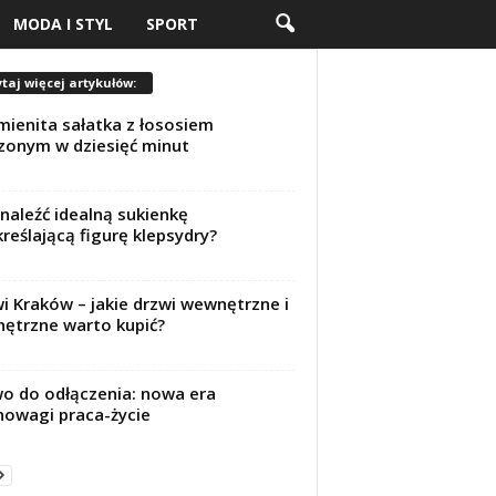
MODA I STYL
SPORT
taj więcej artykułów:
ienita sałatka z łososiem
onym w dziesięć minut
znaleźć idealną sukienkę
reślającą figurę klepsydry?
i Kraków – jakie drzwi wewnętrzne i
ętrzne warto kupić?
o do odłączenia: nowa era
owagi praca-życie