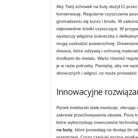
Aby Twój schowek na buty służył Ci przez 
konserwację. Regularne czyszczenie pozw
gromadzeniu się kurzu i brudu. W zależno
odpowiednie środki czyszczące. W przypad
wystarczy wilgotna ściereczka z delikatn
mogą uszkodzić powierzchnię. Drewniane
drewna, które odżywią i ochronią materia
środkami do metalu. Warto również regul
je w razie potrzeby. Pamiętaj, aby nie w
słonecznych i wilgoci, co może prowadzić
Innowacyjne rozwiąz
Rynek meblarski stale ewoluuje, oferując 
zakresie przechowywania obuwia. Poza tra
które wykorzystują nowoczesne technolog
na buty
, które pozwalają na dostęp do o
przestrzeni. Coraz częściej można spotk