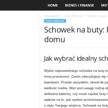
HOME
BIZNES I FINANSE
MO
Strona główna
Dom i Wnętrze
Schowek na buty: 
DOM I WNĘTRZE
Schowek na buty: 
domu
Jak wybrać idealny sc
Wybór odpowiedniego schowka na buty to 
innej przestrzeni. Zanim zdecydujesz się 
kwestiami. Przede wszystkim, określ ile 
wielkość mebla. Weź pod uwagę rodzaj obu
delikatne baleriny, czy może ciężkie but
wpłynie na to, jaki system przechowywani
o stylu Twojego wnętrza. Schowek na but