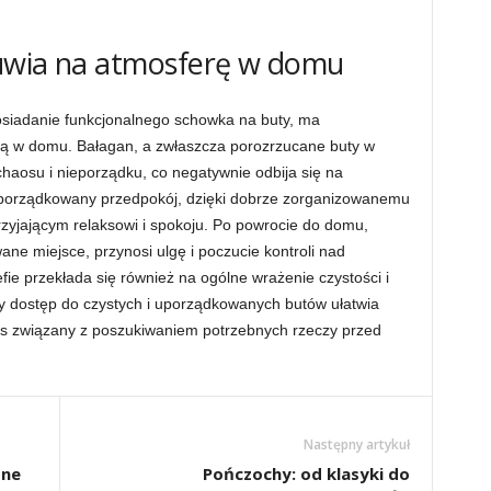
uwia na atmosferę w domu
osiadanie funkcjonalnego schowka na buty, ma
cą w domu. Bałagan, a zwłaszcza porozrzucane buty w
aosu i nieporządku, co negatywnie odbija się na
porządkowany przedpokój, dzięki dobrze zorganizowanemu
rzyjającym relaksowi i spokoju. Po powrocie do domu,
e miejsce, przynosi ulgę i poczucie kontroli nad
fie przekłada się również na ogólne wrażenie czystości i
wy dostęp do czystych i uporządkowanych butów ułatwia
es związany z poszukiwaniem potrzebnych rzeczy przed
Następny artykuł
zne
Pończochy: od klasyki do