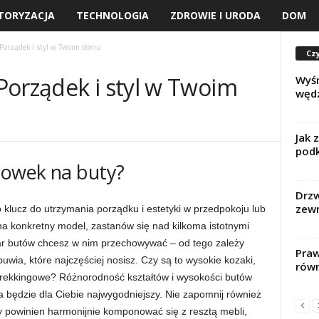
TORYZACJA
TECHNOLOGIA
ZDROWIE I URODA
DOM
Porządek i styl w Twoim domu
Czy
Porządek i styl w Twoim
Wyśm
wędz
Jak 
podk
howek na buty?
Drzw
zewn
klucz do utrzymania porządku i estetyki w przedpokoju lub
na konkretny model, zastanów się nad kilkoma istotnymi
par butów chcesz w nim przechowywać – od tego zależy
Praw
wia, które najczęściej nosisz. Czy są to wysokie kozaki,
równ
y trekkingowe? Różnorodność kształtów i wysokości butów
a będzie dla Ciebie najwygodniejszy. Nie zapomnij również
y powinien harmonijnie komponować się z resztą mebli,