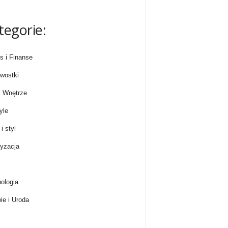
tegorie:
s i Finanse
wostki
 Wnętrze
yle
i styl
yzacja
ologia
ie i Uroda