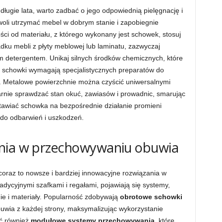
długie lata, warto zadbać o jego odpowiednią pielęgnację i
oli utrzymać mebel w dobrym stanie i zapobiegnie
ści od materiału, z którego wykonany jest schowek, stosuj
ku mebli z płyty meblowej lub laminatu, zazwyczaj
ym detergentem. Unikaj silnych środków chemicznych, które
 schowki wymagają specjalistycznych preparatów do
ł. Metalowe powierzchnie można czyścić uniwersalnymi
arnie sprawdzać stan okuć, zawiasów i prowadnic, smarując
ystawiać schowka na bezpośrednie działanie promieni
 do odbarwień i uszkodzeń.
ania w przechowywaniu obuwia
coraz to nowsze i bardziej innowacyjne rozwiązania w
dycyjnymi szafkami i regałami, pojawiają się systemy,
ie i materiały. Popularność zdobywają
obrotowe schowki
buwia z każdej strony, maksymalizując wykorzystanie
ać również
modułowe systemy przechowywania
, które