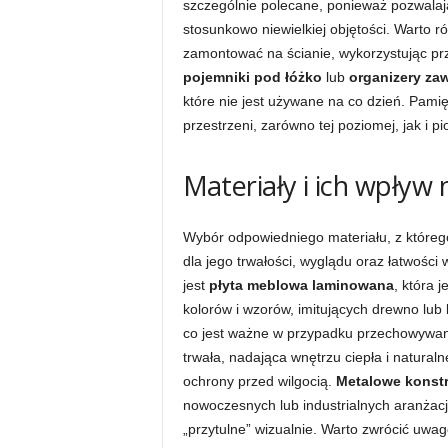
szczególnie polecane, ponieważ pozwalaj
stosunkowo niewielkiej objętości. Warto 
zamontować na ścianie, wykorzystując p
pojemniki pod łóżko
lub
organizery za
które nie jest używane na co dzień. Pami
przestrzeni, zarówno tej poziomej, jak i p
Materiały i ich wpływ
Wybór odpowiedniego materiału, z któreg
dla jego trwałości, wyglądu oraz łatwości
jest
płyta meblowa laminowana
, która 
kolorów i wzorów, imitujących drewno lub
co jest ważne w przypadku przechowywa
trwała, nadająca wnętrzu ciepła i natural
ochrony przed wilgocią.
Metalowe konstr
nowoczesnych lub industrialnych aranżacj
„przytulne” wizualnie. Warto zwrócić uwa