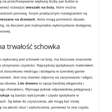
ą na przechowywanie większej liczby par butów w
również rozważyć
wieszaki na buty
, które można
rzestrzeń pionową. Innym praktycznym rozwiązaniem są
wieszane na drzwiach
, które mogą pomieścić obuwie,
ętaj, że kluczem jest maksymalne wykorzystanie dostępnej
ionowej.
 na trwałość schowka
o wykonany jest schowek na buty, ma kluczowe znaczenie
 w utrzymaniu czystości. Najczęściej spotykanym materiałem
jest stosunkowo niedroga i dostępna w szerokiej gamie
 kamień. Jest ona również odporna na zarysowania i wilgoć,
nia obuwia.
Lite drewno
to opcja bardziej elegancka i
nego charakteru. Wymaga jednak odpowiedniej pielęgnacji i
ukcje
są bardzo wytrzymałe i często spotykane w
ach. Są łatwe do czyszczenia, ale mogą być mniej
gę na jakość okuć i wykończenia, ponieważ to one często