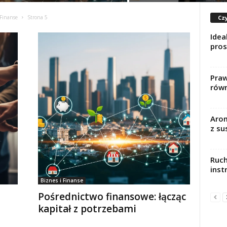
Czy
 Finanse
Strona 5
Idea
pros
Praw
równ
Arom
z su
Ruch
ins
Biznes i Finanse
Pośrednictwo finansowe: łącząc
kapitał z potrzebami