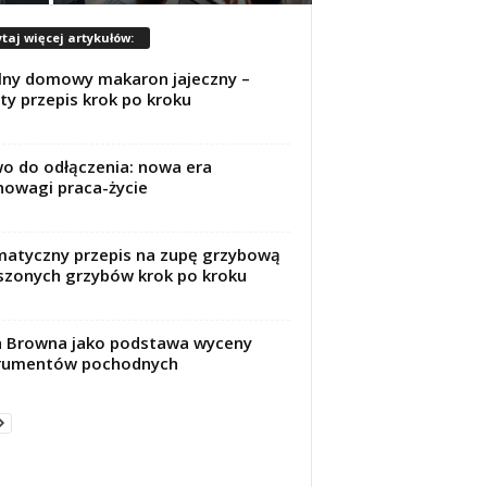
taj więcej artykułów:
lny domowy makaron jajeczny –
ty przepis krok po kroku
o do odłączenia: nowa era
owagi praca-życie
atyczny przepis na zupę grzybową
szonych grzybów krok po kroku
 Browna jako podstawa wyceny
trumentów pochodnych