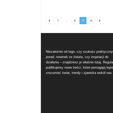
...
1
4
5
6
Niezależnie od tego, czy szukasz praktyczny
porad, nowinek ze świata, czy inspiracji do
działania – znajdziesz je właśnie tutaj. Regula
publikujemy nowe treści, które pomagają lepie
zrozumieć świat, trendy i zjawiska wokół nas.