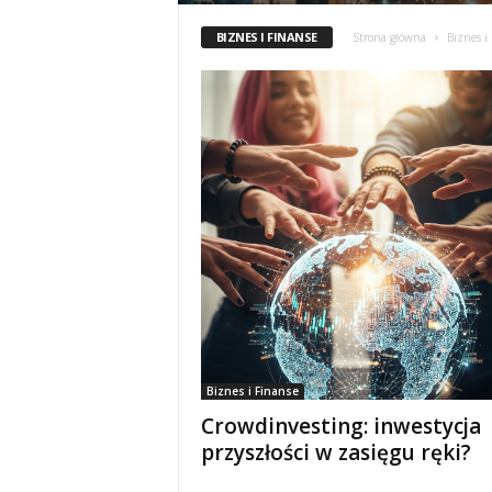
BIZNES I FINANSE
Strona główna
Biznes i
Biznes i Finanse
Crowdinvesting: inwestycja
przyszłości w zasięgu ręki?